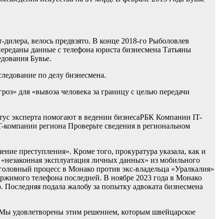
т-дилера, велось предвзято. В конце 2018-го Рыболовлев
 переданы данные с телефона юриста бизнесмена Татьяны
едования Бувье.
следование по делу бизнесмена.
роз» для «вывоза человека за границу с целью передачи
тус эксперта помогают в ведении бизнеса
РБК Компании IT-
-компании региона Проверьте сведения в региональном
ие преступления». Кроме того, прокуратура указала, как и
а «незаконная эксплуатация личных данных» из мобильного
уголовный процесс в Монако против экс-владельца «Уралкалия»
ржимого телефона последней. В ноябре 2023 года в Монако
 Последняя подала жалобу за попытку адвоката бизнесмена
 «Мы удовлетворены этим решением, которым швейцарское