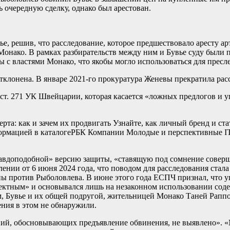
ь очередную сделку, однако был арестован.
ье, решив, что расследование, которое предшествовало аресту ар
 Монако. В рамках разбирательств между ним и Бувье суду были
 с властями Монако, что якобы могло использоваться для пресл
тклонена. В январе 2021-го прокуратура Женевы прекратила рас
ст. 271 УК Швейцарии, которая касается «ложных предлогов и уг
а: как и зачем их продвигать Узнайте, как личный бренд и ста
ормацией в каталоге
РБК Компании Молодые и перспективные IT
вдоподобной» версию защиты, «ставящую под сомнение совершен
ении от 6 июня 2024 года, что поводом для расследования стал
ны против Рыболовлева. В июне этого года ЕСПЧ признал, что 
фектным» и основывался лишь на незаконном использовании соде
 Бувье и их общей подругой, жительницей Монако Таней Раппо.
ения в этом не обнаружили.
ений, обосновывающих предъявление обвинения, не выявлено».