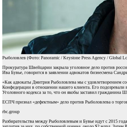
Рыболовлев
(Фото: Panoramic / Keystone Press Agency / Global Lo
Прокуратура Швейцарии закрыла уголовное дело против россий
Ива Бувье, говорится в заявлении адвокатов бизнесмена Санд
«Как адвокаты Дмитрия Рыболовлева мы с удовлетворением соо
Конфедерации в отношении нашего клиента. Его подозревали в 
Уголовного кодекса за то, что он якобы заставил гражданина 
ЕСПЧ признал «дефектным» дело против Рыболовлева о торго
rbc.group
Разбирательства между Рыболовлевым и Бувье идут с 2015 года
заплатив за них, по собственной оценке, около $2 млрд. Зате