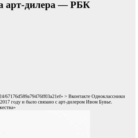
та арт-дилера — РБК
/2024/67176d589a79476ff03a21ef» > Вконтакте Одноклассники
2017 году и было связано с арт-дилером Ивом Бувье.
жества»