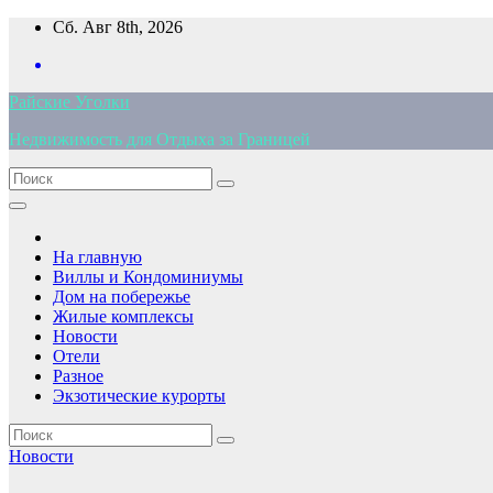
Перейти
Сб. Авг 8th, 2026
к
содержимому
Райские Уголки
Недвижимость для Отдыха за Границей
На главную
Виллы и Кондоминиумы
Дом на побережье
Жилые комплексы
Новости
Отели
Разное
Экзотические курорты
Новости