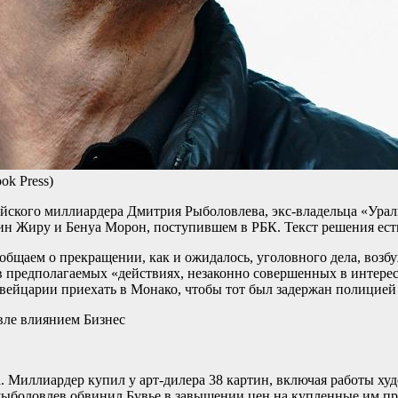
ok Press)
ского миллиардера Дмитрия Рыболовлева, экс-владельца «Уралка
рин Жиру и Бенуа Морон, поступившем в РБК. Текст решения ест
бщаем о прекращении, как и ожидалось, уголовного дела, возб
предполагаемых «действиях, незаконно совершенных в интересах
Швейцарии приехать в Монако, чтобы тот был задержан полицией
вле влиянием
Бизнес
. Миллиардер купил у арт-дилера 38 картин, включая работы ху
м Рыболовлев обвинил Бувье в завышении цен на купленные им пр