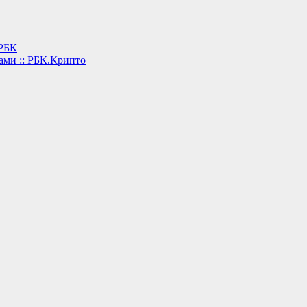
 РБК
ами :: РБК.Крипто