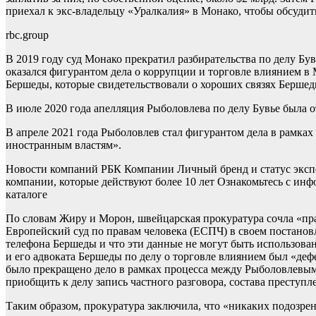
приехал к экс-владельцу «Уралкалия» в Монако, чтобы обсудит
rbc.group
В 2019 году суд Монако прекратил разбирательства по делу Був
оказался фигурантом дела о коррупции и торговле влиянием в
Бершеды, которые свидетельствовали о хороших связях Бершеды
В июле 2020 года апелляция Рыболовлева по делу Бувье была о
В апреле 2021 года Рыболовлев стал фигурантом дела в рамках 
иностранным властям».
Новости компаний РБК Компании Личный бренд и статус эксперт
компании, которые действуют более 10 лет Ознакомьтесь с инф
каталоге
По словам Жиру и Морон, швейцарская прокуратура сочла «пра
Европейский суд по правам человека (ЕСПЧ) в своем постановл
телефона Бершеды и что эти данные не могут быть использова
и его адвоката Бершеды по делу о торговле влиянием был «де
было прекращено дело в рамках процесса между Рыболовлевым,
приобщить к делу запись частного разговора, состава преступл
Таким образом, прокуратура заключила, что «никаких подозр