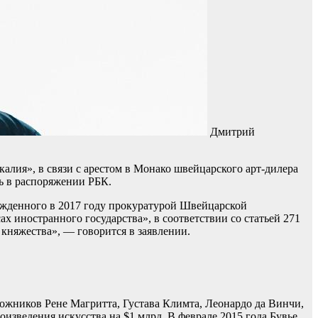
Дмитрий
лия», в связи с арестом в Монако швейцарского арт-дилера
ь в распоряжении РБК.
ужденного в 2017 году прокуратурой Швейцарской
 иностранного государства», в соответствии со статьей 271
 княжества», — говорится в заявлении.
дожников Рене Магритта, Густава Климта, Леонардо да Винчи,
оизведения искусства на $1 млрд. В феврале 2015 года Бувье