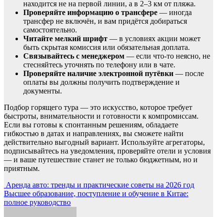
находится не на первой линии, а в 2–3 км от пляжа.
Проверяйте информацию о трансфере
— иногда
трансфер не включён, и вам придётся добираться
самостоятельно.
Читайте мелкий шрифт
— в условиях акции может
быть скрытая комиссия или обязательная доплата.
Связывайтесь с менеджером
— если что-то неясно, не
стесняйтесь уточнять по телефону или в чате.
Проверяйте наличие электронной путёвки
— после
оплаты вы должны получить подтверждение и
документы.
Подбор горящего тура — это искусство, которое требует
быстроты, внимательности и готовности к компромиссам.
Если вы готовы к спонтанным решениям, обладаете
гибкостью в датах и направлениях, вы сможете найти
действительно выгодный вариант. Используйте агрегаторы,
подписывайтесь на уведомления, проверяйте отели и условия
— и ваше путешествие станет не только бюджетным, но и
приятным.
Навигация
Аренда авто: тренды и практические советы на 2026 год
Высшее образование, поступление и обучение в Китае:
по
полное руководство
записям