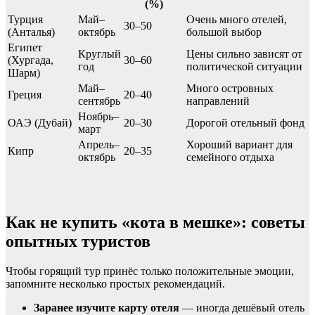
(%)
Турция
Май–
Очень много отелей,
30–50
(Анталья)
октябрь
большой выбор
Египет
Круглый
Цены сильно зависят от
(Хургада,
30–60
год
политической ситуации
Шарм)
Май–
Много островных
Греция
20–40
сентябрь
направлений
Ноябрь–
ОАЭ (Дубай)
20–30
Дорогой отельный фонд
март
Апрель–
Хороший вариант для
Кипр
20–35
октябрь
семейного отдыха
Как не купить «кота в мешке»: советы
опытных туристов
Чтобы горящий тур принёс только положительные эмоции,
запомните несколько простых рекомендаций.
Заранее изучите карту отеля
— иногда дешёвый отель