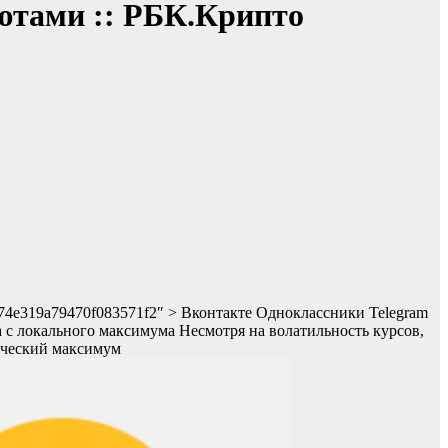
лютами :: РБК.Крипто
67174e319a79470f083571f2″ > Вконтакте Одноклассники Telegram
та с локального максимума
Несмотря на волатильность курсов,
рический максимум