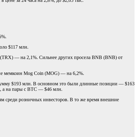
цене за 24 часа на 2,8%, до $2,65 тыс.
6%.
оло $117 млн.
n (TRX) — на 2,1%. Сильнее других просела BNB (BNB) от
ене мемкоин Mog Coin (MOG) — на 6,2%.
сумму $193 млн. В основном это были длинные позиции — $163
, а на пары с BTC — $46 млн.
ям среди розничных инвесторов. В то же время внешние