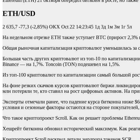
Ethereum (ETH) 21 октября опередил биткоин в росте, но также 
ETH/USD
2 635,7
-77,3 (-2,85%)
ОКХ
Oct 22 14:23:45
1д 3д 1м 3м 1г 5л
На недельном отрезке ETH также уступает BTC (прирост 2,3% п
Общая рыночная капитализация криптовалют уменьшилась за сутк
Большая часть других криптовалют из топ-10 по капитализаци
Binance — на 1,7%. Toncoin (TON) подешевел на 1,5%.
Из топ-100 криптовалют по капитализации самый большой рост
На фоне резких скачков курсов криптовалют биржи ликвидиро
млн потеряли те, кто ставил на рост цифровых активов. На пр
Эксперты отмечали ранее, что падение курса биткоина ниже $
условия и сезонные факторы остаются на стороне покупателей,
Что такое криптопроект Scroll. Как он решает проблемы Ethere
Хешрейт биткоина обновил исторический максимум. Как реаг
Криптопроект Scroll раскрыл детали эирдропа токенов SCR