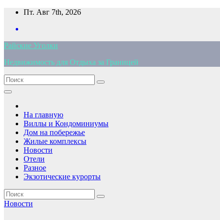
Перейти
Пт. Авг 7th, 2026
к
содержимому
Райские Уголки
Недвижимость для Отдыха за Границей
На главную
Виллы и Кондоминиумы
Дом на побережье
Жилые комплексы
Новости
Отели
Разное
Экзотические курорты
Новости