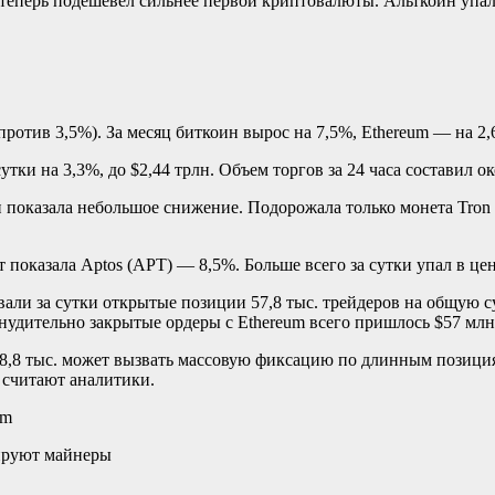
теперь подешевел сильнее первой криптовалюты. Альткоин упал в 
ротив 3,5%). За месяц биткоин вырос на 7,5%, Ethereum — на 2,
и на 3,3%, до $2,44 трлн. Объем торгов за 24 часа составил ок
и показала небольшое снижение. Подорожала только монета Tro
 показала Aptos (APT) — 8,5%. Больше всего за сутки упал в ц
вали за сутки открытые позиции 57,8 тыс. трейдеров на общую 
инудительно закрытые ордеры с Ethereum всего пришлось $57 млн
68,8 тыс. может вызвать массовую фиксацию по длинным позици
 считают аналитики.
um
ируют майнеры