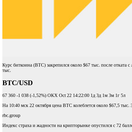
Курс биткоина (BTC) закрепился около $67 тыс. после отката с 
тыс.
BTC/USD
67 360
-1 038 (-1,52%)
ОКХ
Oct 22 14:22:00
1д 3д 1м 3м 1г 5л
На 10:40 мск 22 октября цена BTC колеблется около $67,5 тыс
rbc.group
Индекс страха и жадности на крипторынке опустился с 72 балл