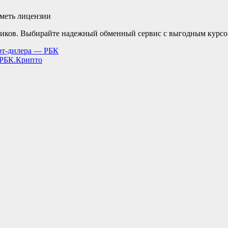
иметь лицензии
ов. Выбирайте надежный обменный сервис с выгодным курсом н
арт-дилера — РБК
: РБК.Крипто