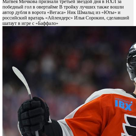
Матвея Мичкова признали третьей звездой дня в НХЛ за
победный гол в овертайме
В тройку лучших также вошли
автор дубля в ворота «Вегаса» Ник Шмальц из «Юты» и
российский вратарь «Айлендерс» Илья Сорокин, сделавший
шатаут в игре с «Баффало»