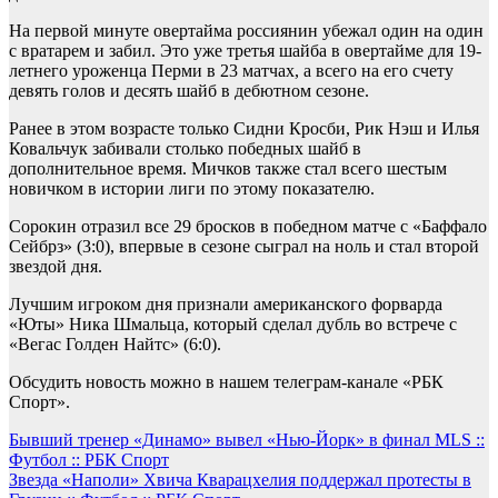
На первой минуте овертайма россиянин убежал один на один
с вратарем и забил. Это уже третья шайба в овертайме для 19-
летнего уроженца Перми в 23 матчах, а всего на его счету
девять голов и десять шайб в дебютном сезоне.
Ранее в этом возрасте только Сидни Кросби, Рик Нэш и Илья
Ковальчук забивали столько победных шайб в
дополнительное время. Мичков также стал всего шестым
новичком в истории лиги по этому показателю.
Сорокин отразил все 29 бросков в победном матче с «Баффало
Сейбрз» (3:0), впервые в сезоне сыграл на ноль и стал второй
звездой дня.
Лучшим игроком дня признали американского форварда
«Юты» Ника Шмальца, который сделал дубль во встрече с
«Вегас Голден Найтс» (6:0).
Обсудить новость можно в нашем телеграм-канале «РБК
Спорт».
Навигация
Бывший тренер «Динамо» вывел «Нью-Йорк» в финал MLS ::
Футбол :: РБК Спорт
по
Звезда «Наполи» Хвича Кварацхелия поддержал протесты в