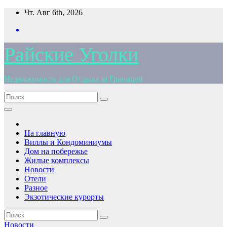
Перейти
Чт. Авг 6th, 2026
к
содержимому
Райские Уголки
Недвижимость для Отдыха за Границей
На главную
Виллы и Кондоминиумы
Дом на побережье
Жилые комплексы
Новости
Отели
Разное
Экзотические курорты
Новости