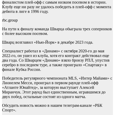
финалистом плей-офф с самым низким посевом в истории.
Клубу еще ни разу не удалось победить в плей-офф с момента
дебюта в лиге в 1996 году.
rbc.group
На пути к финалу команда Шварца обыграла трех соперников
с более высоким посевом.
Шварц возглавил «Нью-Йорк» в декабре 2023 года.
Специалист работал в «Динамо» с октября 2020-го до мая
2022-го, он ушел из клуба, хотя его контракт действовал еще
два года. Со Шварцем «Динамо» взяло бронзу РПЛ, упустив
серебро в последнем туре, а также проиграло «Спартаку» в
финале Кубка России.
Победитель регулярного чемпионата MLS, «Интер Майами» с
Лионелем Месси, проиграл в первом раунде плей-офф
«Атланте Юнайтед», за которую выступает Алексей
Миранчук. Этот раунд был единственным, игравшимся до
двух побед, остальные состоят из одного матча.
Обсудить новость можно в нашем телеграм-канале «РБК
Спорт».