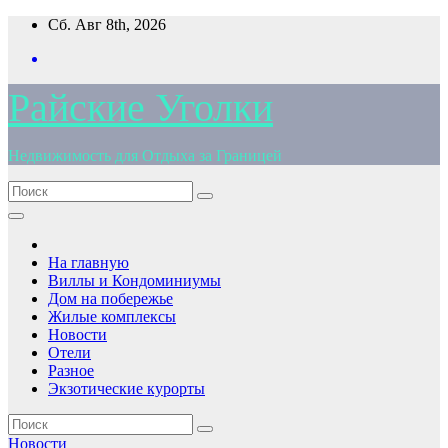
Перейти
Сб. Авг 8th, 2026
к
содержимому
Райские Уголки
Недвижимость для Отдыха за Границей
На главную
Виллы и Кондоминиумы
Дом на побережье
Жилые комплексы
Новости
Отели
Разное
Экзотические курорты
Новости