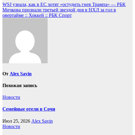
Навигация
WSJ узнала, как в ЕС хотят «остудить гнев Трампа» — РБК
Мичкова признали третьей звездой дня в НХЛ за гол в
по
овертайме :: Хоккей :: РБК Спорт
записям
От
Alex Savin
Похожая запись
Новости
Семейные отели в Сочи
Июл 25, 2026
Alex Savin
Новости