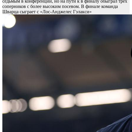
седьмым в конференции, но на пути к в финалу обыграл трех
соперников с более высоким посевом. В финале команда
Шварца сыграет с «Лос-Анджелес Гэлакси»