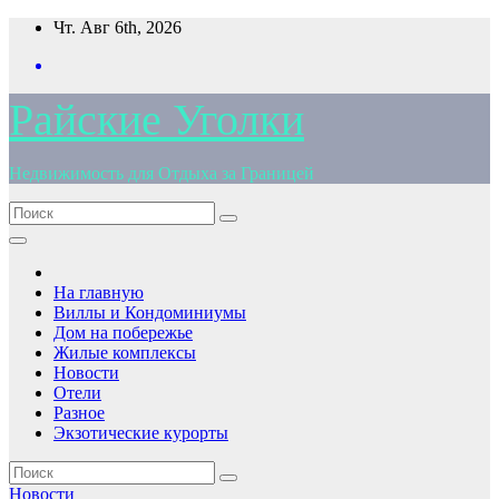
Перейти
Чт. Авг 6th, 2026
к
содержимому
Райские Уголки
Недвижимость для Отдыха за Границей
На главную
Виллы и Кондоминиумы
Дом на побережье
Жилые комплексы
Новости
Отели
Разное
Экзотические курорты
Новости