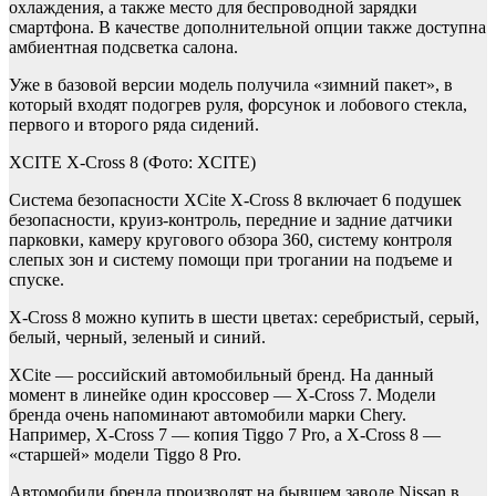
охлаждения, а также место для беспроводной зарядки
смартфона. В качестве дополнительной опции также доступна
амбиентная подсветка салона.
Уже в базовой версии модель получила «зимний пакет», в
который входят подогрев руля, форсунок и лобового стекла,
первого и второго ряда сидений.
XCITE X-Cross 8
(Фото: XCITE)
Система безопасности XCite X-Cross 8 включает 6 подушек
безопасности, круиз-контроль, передние и задние датчики
парковки, камеру кругового обзора 360, систему контроля
слепых зон и систему помощи при трогании на подъеме и
спуске.
X-Cross 8 можно купить в шести цветах: серебристый, серый,
белый, черный, зеленый и синий.
XCite — российский автомобильный бренд. На данный
момент в линейке один кроссовер — X-Cross 7. Модели
бренда очень напоминают автомобили марки Chery.
Например, X-Cross 7 — копия Tiggo 7 Pro, а X-Cross 8 —
«старшей» модели Tiggo 8 Pro.
Автомобили бренда производят на бывшем заводе Nissan в