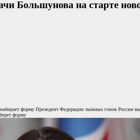
ачи Большунова на старте новог
о набирает форму
Президент Федерации лыжных гонок России выр
аберет форму