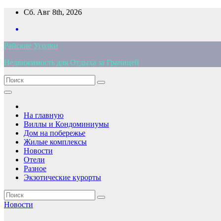
Перейти
Сб. Авг 8th, 2026
к
содержимому
Райские Уголки
Недвижимость для Отдыха за Границей
На главную
Виллы и Кондоминиумы
Дом на побережье
Жилые комплексы
Новости
Отели
Разное
Экзотические курорты
Новости