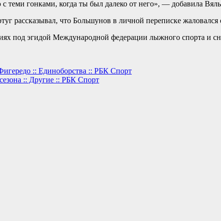
 с теми гонками, когда ты был далеко от него», — добавила Вяль
г рассказывал, что Большунов в личной переписке жаловался е
ниях под эгидой Международной федерации лыжного спорта и сно
Фигередо :: Единоборства :: РБК Спорт
езона :: Другие :: РБК Спорт