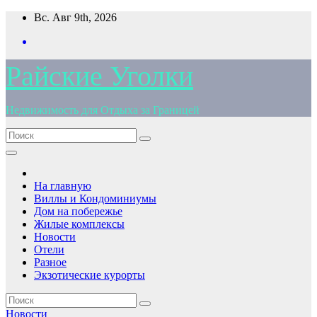
Перейти
Вс. Авг 9th, 2026
к
содержимому
Райские Уголки
Недвижимость для Отдыха за Границей
На главную
Виллы и Кондоминиумы
Дом на побережье
Жилые комплексы
Новости
Отели
Разное
Экзотические курорты
Новости