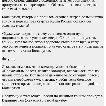
нового сезона связано с болезнью, из-за которой лыжник
пропустил месяц тренировок. Об этом он заявил телеграм-
каналу «На лыжи».
Большунов, который в прошлом сезоне выиграл большинство
гонок, в первых трех стартах Кубка России остался без
золотых медалей.
«Хуже уже некуда, поэтому есть только один путь —
подниматься по ступенькам вверх. Стоило ли пропускать
гонки? Тут главное, чтобы здоровье было в порядке, а когда
оно более-менее в порядке, то нужно стартовать и идти шаг за
шагом», — сказал Большунов.
rbc.group
Лыжник отметил, что в команде много заболевших.
«Полкоманды болеет, лежит с ковидом, вторая часть только
начала отходить. Вот первое дыхание было сегодня, потому
что мы переболели уже, я месяц, у ребят тоже большое
количество времени подготовки было потеряно», — добавил
Большунов.
Следующий этап Кубка России по лыжным гонкам пройдет в
Вершине Тёи (Хакасия) с 1 по 4 декабря.