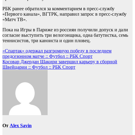
РБК ранее обратился за комментарием в пресс-службу
«Первого канала», ВГТРК, направил запрос в пресс-службу
«Матч ТВ».
Пока на Игры в Париже из россиян получили допуск и дали
согласие выступить три велогонщика, одна батутистка, семь
теннисистов, три каноиста и один пловец.
Навигация
«Спартак» одержал разгромную победу в последнем
предсезонном матче :: Футбол :: РБК Спорт
по
Косовар Джердан Шакири завершил карьеру в сборной
записям
Швейцарии :: Футбол :: РБК Спорт
От
Alex Savin