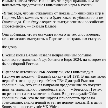
Вяльбе заявила «РИА Новости», что будет правильным не
показывать предстоящие Олимпийские игры в России.
«Я так рада, что мы отказались от показа Олимпийских игр в
Париже. Мне кажется, что это будет какое-то убожество, а не
Олимпиада. Я не буду следить за выступлениями российских
спортсменов», — сказала Вяльбе.
Она добавила, что не осуждает никого из тех спортсменов,
кто согласился выступить в Париже в нейтральном статусе.
rbc.group
В конце июня Вяльбе назвала неправильным большое
количество трансляций футбольного Евро-2024, на котором не
было сборной России.
В феврале источники РБК сообщали, что Олимпиаду в
Париже не покажут «Первый канал» и ВГТРК. В начале июня
первый замгенпродюсера «Матч ТВ» Дмитрий Рыжков
сообщил РБК, что канал направил предложение по покупке
прав на трансляцию правообладателю — «Телеспорт Груп»,
но решения на тот момент не было. В пресс-службе Okko
сообщили РБК, что не планируют приобретать права на
трансляцию, аналогичный ответ по поводу показа Игр дали
Sports.ru в пресс-службе VK Video.