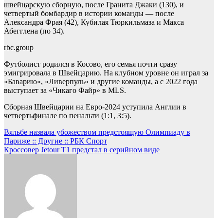
швейцарскую сборную, после Гранита Джаки (130), и
четвертый бомбардир в истории команды — после
Александра Фрая (42), Кубилая Тюркильмаза и Макса
Абегглена (по 34).
rbc.group
Футболист родился в Косово, его семья почти сразу
эмигрировала в Швейцарию. На клубном уровне он играл за
«Баварию», «Ливерпуль» и другие команды, а с 2022 года
выступает за «Чикаго Файр» в MLS.
Сборная Швейцарии на Евро-2024 уступила Англии в
четвертьфинале по пенальти (1:1, 3:5).
Навигация
Вяльбе назвала убожеством предстоящую Олимпиаду в
Париже :: Другие :: РБК Спорт
по
Кроссовер Jetour T1 предстал в серийном виде
записям