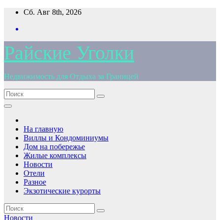
Перейти
Сб. Авг 8th, 2026
к
содержимому
Райские Уголки
Недвижимость для Отдыха за Границей
На главную
Виллы и Кондоминиумы
Дом на побережье
Жилые комплексы
Новости
Отели
Разное
Экзотические курорты
Новости