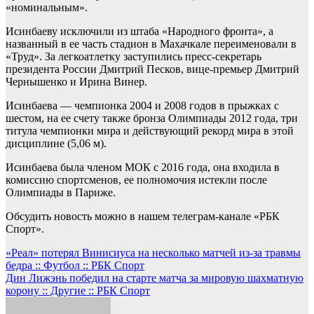
«номинальным».
Исинбаеву исключили из штаба «Народного фронта», а
названный в ее часть стадион в Махачкале переименовали в
«Труд». За легкоатлетку заступились пресс-секретарь
президента России Дмитрий Песков, вице-премьер Дмитрий
Чернышенко и Ирина Винер.
Исинбаева — чемпионка 2004 и 2008 годов в прыжках с
шестом, на ее счету также бронза Олимпиады 2012 года, три
титула чемпионки мира и действующий рекорд мира в этой
дисциплине (5,06 м).
Исинбаева была членом МОК с 2016 года, она входила в
комиссию спортсменов, ее полномочия истекли после
Олимпиады в Париже.
Обсудить новость можно в нашем телеграм-канале «РБК
Спорт».
Навигация
«Реал» потерял Винисиуса на несколько матчей из-за травмы
бедра :: Футбол :: РБК Спорт
по
Дин Лижэнь победил на старте матча за мировую шахматную
записям
корону :: Другие :: РБК Спорт