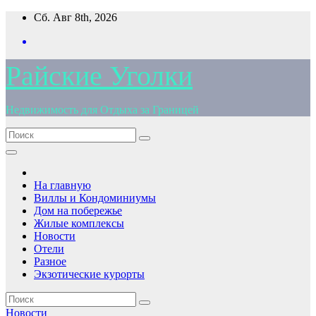
Перейти
Сб. Авг 8th, 2026
к
содержимому
Райские Уголки
Недвижимость для Отдыха за Границей
На главную
Виллы и Кондоминиумы
Дом на побережье
Жилые комплексы
Новости
Отели
Разное
Экзотические курорты
Новости