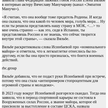
заявила глава Федерации лыжных гонок России Елена Вяльбе
в интервью актеру Вячеславу Манучарову (канал «Эмпатия
Манучи»).
«Я считаю, что она вообще тоже предатель Родины. И когда
она сказала, что она какой-то человек мира, голубь мира… Ну
если ты решила представлять нашу страну в МОК, <…> то
мне очень странно — как это, сидя в Испании, ты
представляешь Россию и не знаешь, что сейчас творится
внутри этой страны», — сказала Вяльбе.
Вяльбе раскритиковала слова Исинбаевой про «номинального
майора» и отметила, что к легкоатлетке отнеслись бы по-
другому, если бы она просто призналась, что боится военных
действий.
rbc.group
Вяльбе добавила, что не подаст руки Исинбаевой при встрече,
потому что она стала «антипримером стопроцентным для
огромной страны и молодежи».
В 2023 году вокруг Исинбаевой разгорелся скандал. Тогда она
заявила, что в период спортивной карьеры не состояла в
Вооруженных силах России, а звание майора, которое ей
присвоили за выступление в составе ЦСКА, назвала