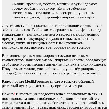
«Калий, кремний, фосфор, магний и рутин делают
гречку особым продуктом. Ее употребление
помогает вывести плохой холестерин и укрепить
стенки сосудов», — проинформировали эксперты.
Другие доступные продукты, оздоровляющие сосуды, – это
яблоки и чеснок. В яблоках содержится много флавоноида
эпикатехина – антиоксидантного вещества, помогающего
предотвращать закупорку сосудов и снижать давление.
Чеснок, также являющийся богатым источником
антиоксидантов, препятствует образованию тромбов.
Еще одним ценным для здоровья сосудов пищевым
компонентом являются омега-3 жирные кислоты, обладающие
свойством нормализовать давление и снижать риск инфаркта.
Получать их можно, употребляя жирную рыбу (например,
селедку), морскую капусту, некоторые растительные масла.
Ранее портал MedikForum.ru писал о том, что обычный
репчатый лук улучшает защиту организма от рака.
Важно
!
Информация предоставлена в справочных целях. О
противопоказаниях и побочных действиях спрашивайте у
специалиста и ни при каких обстоятельствах не занимайтесь
самолечением. При первых признаках заболевания обратитесь