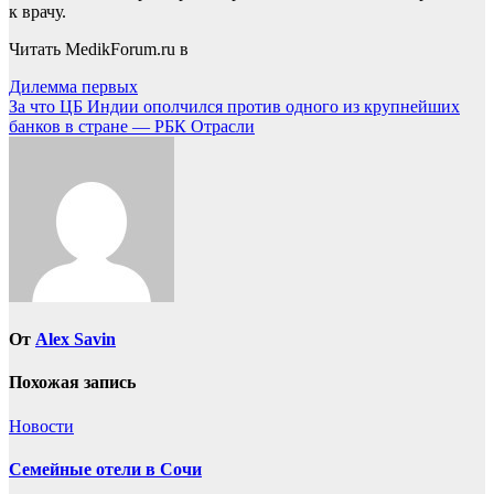
к врачу.
Читать MedikForum.ru в
Навигация
Дилемма первых
За что ЦБ Индии ополчился против одного из крупнейших
по
банков в стране — РБК Отрасли
записям
От
Alex Savin
Похожая запись
Новости
Семейные отели в Сочи