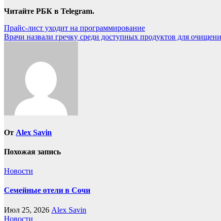
Читайте РБК в Telegram.
Навигация
Прайс-лист уходит на программирование
Врачи назвали гречку среди доступных продуктов для очищени
по
записям
От
Alex Savin
Похожая запись
Новости
Семейные отели в Сочи
Июл 25, 2026
Alex Savin
Новости