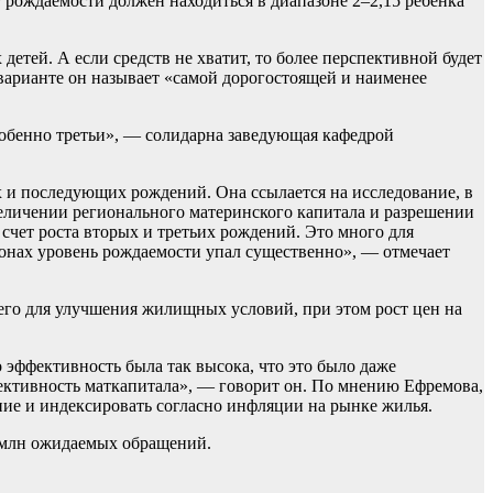
 рождаемости должен находиться в диапазоне 2–2,15 ребенка
етей. А если средств не хватит, то более перспективной будет
варианте он называет «самой дорогостоящей и наименее
собенно третьи», — солидарна заведующая кафедрой
и последующих рождений. Она ссылается на исследование, в
величении регионального материнского капитала и разрешении
счет роста вторых и третьих рождений. Это много для
ионах уровень рождаемости упал существенно», — отмечает
 его для улучшения жилищных условий, при этом рост цен на
о эффективность была так высока, что это было даже
ективность маткапитала», — говорит он. По мнению Ефремова,
ие и индексировать согласно инфляции на рынке жилья.
6 млн ожидаемых обращений.