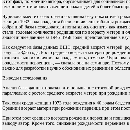
Этот факт, по мнению автора, обусловливает для социальной п
нужно ли мотивировать женщин рожать детей в более благоприя
Чурилова вместе с соавторами составила базу показателей рож
женщин 1932 года рождения были составлены таблицы рождаемос
собранной базы исследователи попытались оценить, как изме
стали: годовые количества родившихся по возрасту матери и о
аналогичные данные за 1946–1958 годы, представленные в нау
Как следует из базы данных ВШЭ, средний возраст матерей, роди
году — 23,56 года. Рост среднего возраста матери при рожде
относительно их влияния на рождаемость, отмечает Чурилова
рождаемости первенцев», — сказала она на семинаре. Поэтому
важно для разработки научно обоснованных решений в област
Выводы исследования
Анализ базы данных показал, что повышение итоговой рождаемо
параллельно с ростом среднего возраста матери при рождении 
Так, если среди женщин 1973 года рождения к 40 годам бездетн
Средний возраст матери при рождении первенца при этом посто
При этом рост среднего возраста рождения первенца и повыше
выводу автор. Кроме того, снижение рождаемости первенцев в