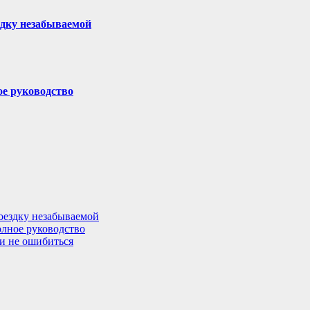
здку незабываемой
ое руководство
поездку незабываемой
олное руководство
 и не ошибиться