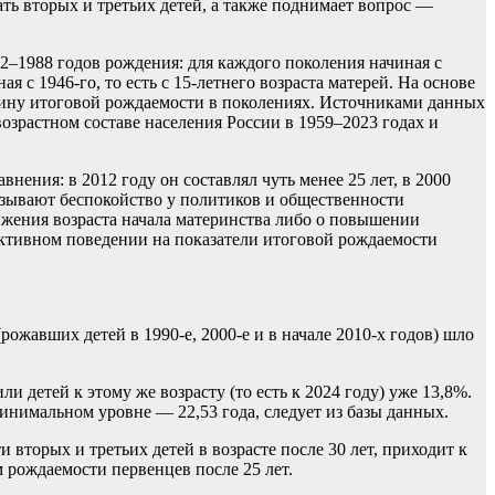
ть вторых и третьих детей, а также поднимает вопрос —
32–1988 годов рождения: для каждого поколения начиная с
с 1946-го, то есть с 15-летнего возраста матерей. На основе
чину итоговой рождаемости в поколениях. Источниками данных
возрастном составе населения России в 1959–2023 годах и
нения: в 2012 году он составлял чуть менее 25 лет, в 2000
вызывают беспокойство у политиков и общественности
ижения возраста начала материнства либо о повышении
уктивном поведении на показатели итоговой рождаемости
жавших детей в 1990-е, 2000-е и в начале 2010-х годов) шло
 детей к этому же возрасту (то есть к 2024 году) уже 13,8%.
инимальном уровне — 22,53 года, следует из базы данных.
торых и третьих детей в возрасте после 30 лет, приходит к
 рождаемости первенцев после 25 лет.