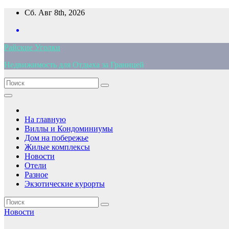
Перейти
Сб. Авг 8th, 2026
к
содержимому
Райские Уголки
Недвижимость для Отдыха за Границей
На главную
Виллы и Кондоминиумы
Дом на побережье
Жилые комплексы
Новости
Отели
Разное
Экзотические курорты
Новости