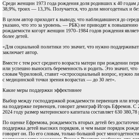
Среди женщин 1973 года рождения доля родивших к 40 годам д
38,9%, троих — 13,3%. Получается, что доли многодетных и бе
В целом автор приходит к выводу, что наблюдавшиеся до серед
указано, что это за уровень. — РБК) не приводят к повышени
рождаемости когорт женщин 1970–1984 годов рождения являет
более детей.
«Для социальной политики это значит, что нужно поддерживать
заключает автор.
Вместе с тем рост среднего возраста матери при рождении перв
или успешно выносить беременность и родить. Это значит, что
словам Чуриловой, ставит «остросоциальный вопрос, нужно ли
с медицинской точки зрения возрастах — до 30 лет».
Какие меры поддержки эффективнее
Выбор между господдержкой рождаемости первенцев или вторы
на поддержке первенцев, говорит демограф Игорь Ефремов. С 20
2024 году размер материнского капитала составляет 630 380,78 
По оценке Ефремова, рождаемость вторых детей без достаточн
поддержка детей высоких порядков, и чем выше порядок рожден
говорит он. По его словам, только большой рост многодетнос