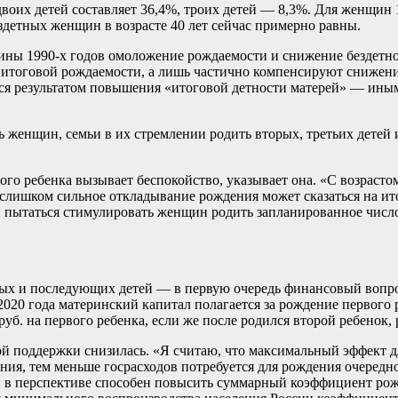
воих детей составляет 36,4%, троих детей — 8,3%. Для женщин 
здетных женщин в возрасте 40 лет сейчас примерно равны.
ины 1990-х годов омоложение рождаемости и снижение бездетнос
ю итоговой рождаемости, а лишь частично компенсируют снижен
ся результатом повышения «итоговой детности матерей» — ины
 женщин, семьи в их стремлении родить вторых, третьих детей 
ого ребенка вызывает беспокойство, указывает она. «С возрасто
 слишком сильное откладывание рождения может сказаться на ито
 пытаться стимулировать женщин родить запланированное число
х и последующих детей — в первую очередь финансовый вопрос
20 года материнский капитал полагается за рождение первого ре
руб. на первого ребенка, если же после родился второй ребенок,
ой поддержки снизилась. «Я считаю, что максимальный эффект д
ия, тем меньше госрасходов потребуется для рождения очередног
ти в перспективе способен повысить суммарный коэффициент ро