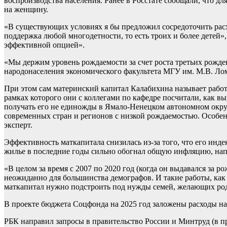
воспроизводства населения. Ранее в Росстате сообщали, что д
на женщину.
«В существующих условиях я бы предложил сосредоточить расхо
поддержка любой многодетности, то есть троих и более детей
эффективной опцией».
«Мы держим уровень рождаемости за счет роста третьих рожде
народонаселения экономического факультета МГУ им. М.В. Ло
При этом сам материнский капитал Калабихина называет рабо
рамках которого они с коллегами по кафедре посчитали, как 
получать его не единожды в Ямало-Ненецком автономном округе
современных стран и регионов с низкой рождаемостью. Особенн
эксперт.
Эффективность маткапитала снизилась из-за того, что его инд
жилье в последние годы сильно обогнал общую инфляцию, на
«В целом за время с 2007 по 2020 год (когда он выдавался за 
неожиданно для большинства демографов. И такие работы, как
маткапитал нужно подстроить под нужды семей, желающих роди
В проекте бюджета Соцфонда на 2025 год заложены расходы на 
РБК направил запросы в правительство России и Минтруд (в п