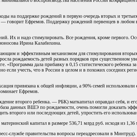
ля минимального воспроизводства населения России коэффициент
ды на поддержке рождений в первую очередь вторых и третьих д
», — говорит Ефремов. Поддержку рождений первенцев в любом 
ний. Их и надо стимулировать. Все рождения, кроме первого. О
моносова Ирина Калабихина.
тающим и эффективным механизмом для стимулирования вторых 
выросла рождаемость детей разных порядков при существенном у
. «Программа дала прибавку в 0,15 статистического ребенка за 
о если учесть, что в России в целом и в похожих соседних рег
ексация привязана к общей инфляции, а 90% семей использовали
поминает Ефремов.
рождение второго ребенка. — РБК) маткапитал оправдал себя, и ег
 база данных ВШЭ по рождаемости, очень помогли доказать эфф
ть второго или последующих детей, упростить его использован
материнский капитал в размере 536,71 млрд руб. исходя из 1,3
ресс-службе правительства вопросы переадресовали в Минтруд).