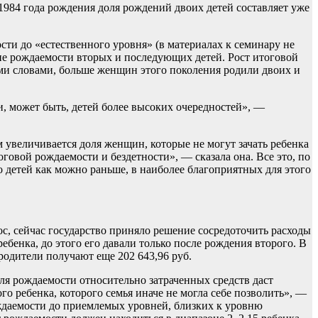
1984 года рождения доля рождений двоих детей составляет уже
ти до «естественного уровня» (в материалах к семинару не
ие рождаемости вторых и последующих детей. Рост итоговой
ми словами, больше женщин этого поколения родили двоих и
и, может быть, детей более высоких очередностей», —
м увеличивается доля женщин, которые не могут зачать ребенка
говой рождаемости и бездетности», — сказала она. Все это, по
 детей как можно раньше, в наиболее благоприятных для этого
, сейчас государство приняло решение сосредоточить расходы
бенка, до этого его давали только после рождения второго. В
 родители получают еще 202 643,96 руб.
ля рождаемости относительно затраченных средств даст
о ребенка, которого семья иначе не могла себе позволить», —
ждаемости до приемлемых уровней, близких к уровню