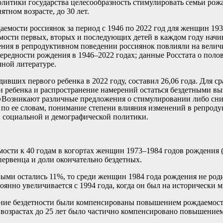
олитики государства целесообразность стимулировать семьи рожа
тном возрасте, до 30 лет.
даемости россиянок за период с 1946 по 2022 год для женщин 19
ти первых, вторых и последующих детей в каждом году начиная 
нения в репродуктивном поведении россиянок повлияли на вели
чередности рождения в 1946–2022 годах; данные Росстата о поло
чной литературе.
вших первого ребенка в 2022 году, составил 26,06 года. Для срав
нии ребенка и распространение намерений остаться бездетными 
. «Возникают различные предложения о стимулировании либо сн
, по ее словам, понимание степени влияния изменений в репрод
и социальной и демографической политики.
сти к 40 годам в когортах женщин 1973–1984 годов рождения (ро
первенца и доли окончательно бездетных.
ыми остались 11%, то среди женщин 1984 года рождения не родили
янно увеличивается с 1994 года, когда он был на исторически м
ние бездетности были компенсированы повышением рождаемости в
 возрастах до 25 лет было частично компенсировано повышением