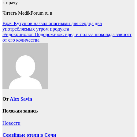
к врачу.
Читать MedikForum.ru в
Навигация
Врач Кутушов назвал опасными для сердца два
употребляемых утром продукта
по
Эндокринолог Подорожнюк: вред и польза шоколада зависят
записям
от его количества
От
Alex Savin
Похожая запись
Новости
Семейные отели в Сочи