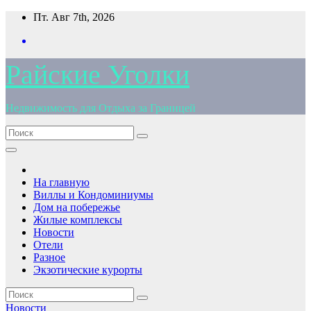
Перейти
Пт. Авг 7th, 2026
к
содержимому
Райские Уголки
Недвижимость для Отдыха за Границей
На главную
Виллы и Кондоминиумы
Дом на побережье
Жилые комплексы
Новости
Отели
Разное
Экзотические курорты
Новости