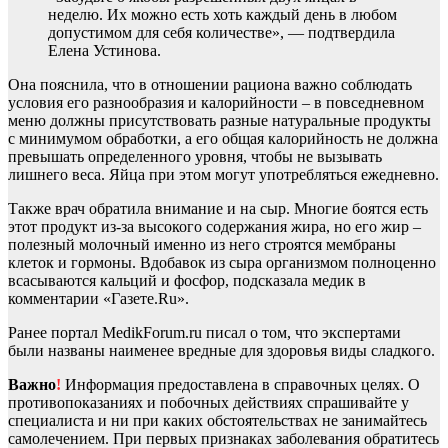
неделю. Их можно есть хоть каждый день в любом
допустимом для себя количестве», — подтвердила
Елена Устинова.
Она пояснила, что в отношении рациона важно соблюдать
условия его разнообразия и калорийности – в повседневном
меню должны присутствовать разные натуральные продукты
с минимумом обработки, а его общая калорийность не должна
превышать определенного уровня, чтобы не вызывать
лишнего веса. Яйца при этом могут употребляться ежедневно.
Также врач обратила внимание и на сыр. Многие боятся есть
этот продукт из-за высокого содержания жира, но его жир –
полезный молочный именно из него строятся мембраны
клеток и гормоны. Вдобавок из сыра организмом полноценно
всасываются кальций и фосфор, подсказала медик в
комментарии «Газете.Ru».
Ранее портал MedikForum.ru писал о том, что экспертами
были названы наименее вредные для здоровья виды сладкого.
Важно
!
Информация предоставлена в справочных целях. О
противопоказаниях и побочных действиях спрашивайте у
специалиста и ни при каких обстоятельствах не занимайтесь
самолечением. При первых признаках заболевания обратитесь