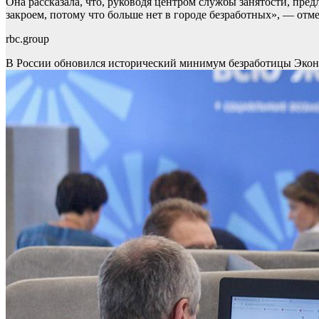
Она рассказала, что, руководя центром службы занятости, пре
закроем, потому что больше нет в городе безработных», — отм
rbc.group
В России обновился исторический минимум безработицы
Экон