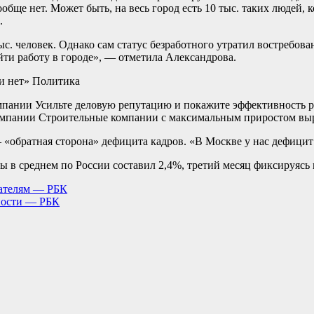
бще нет. Может быть, на весь город есть 10 тыс. таких людей, к
.
с. человек. Однако сам статус безработного утратил востребова
йти работу в городе», — отметила Александрова.
ти нет»
Политика
пании Усильте деловую репутацию и покажите эффективность 
мпании Строительные компании с максимальным приростом выр
«обратная сторона» дефицита кадров. «В Москве у нас дефицит 
ы в среднем по России составил 2,4%, третий месяц фиксируясь 
дателям — РБК
тности — РБК