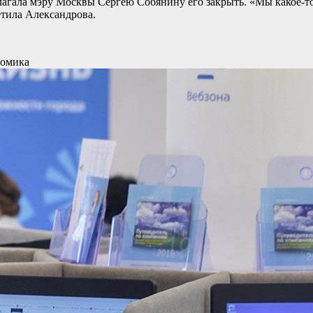
длагала мэру Москвы Сергею Собянину его закрыть. «Мы какое-то
етила Александрова.
омика