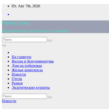
Перейти
Пт. Авг 7th, 2026
к
содержимому
Райские Уголки
Недвижимость для Отдыха за Границей
На главную
Виллы и Кондоминиумы
Дом на побережье
Жилые комплексы
Новости
Отели
Разное
Экзотические курорты
Новости