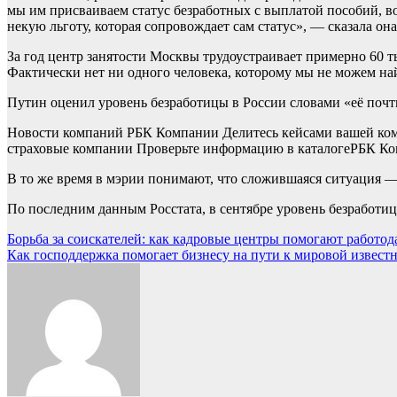
мы им присваиваем статус безработных с выплатой пособий, воо
некую льготу, которая сопровождает сам статус», — сказала она
За год центр занятости Москвы трудоустраивает примерно 60 ты
Фактически нет ни одного человека, которому мы не можем на
Путин оценил уровень безработицы в России словами «её поч
Новости компаний РБК Компании Делитесь кейсами вашей ком
страховые компании Проверьте информацию в каталоге
РБК Ко
В то же время в мэрии понимают, что сложившаяся ситуация — 
По последним данным Росстата, в сентябре уровень безработиц
Навигация
Борьба за соискателей: как кадровые центры помогают работо
Как господдержка помогает бизнесу на пути к мировой извес
по
записям