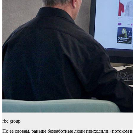
rbc.group
По ее словам, раньше безработные люди приходили «потоком в 