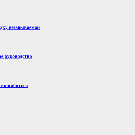
здку незабываемой
ое руководство
не ошибиться