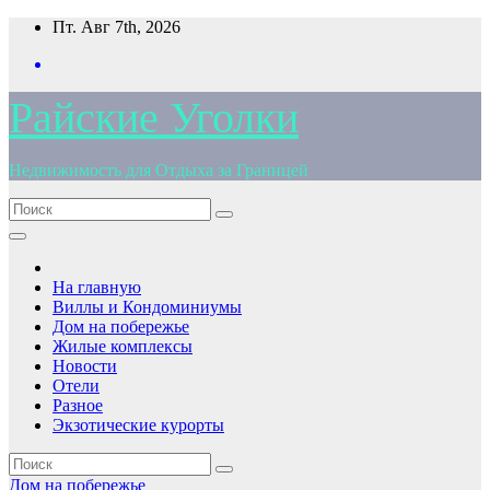
Перейти
Пт. Авг 7th, 2026
к
содержимому
Райские Уголки
Недвижимость для Отдыха за Границей
На главную
Виллы и Кондоминиумы
Дом на побережье
Жилые комплексы
Новости
Отели
Разное
Экзотические курорты
Дом на побережье