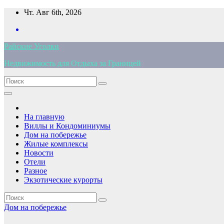
Перейти
Чт. Авг 6th, 2026
к
содержимому
Райские Уголки
Недвижимость для Отдыха за Границей
На главную
Виллы и Кондоминиумы
Дом на побережье
Жилые комплексы
Новости
Отели
Разное
Экзотические курорты
Дом на побережье