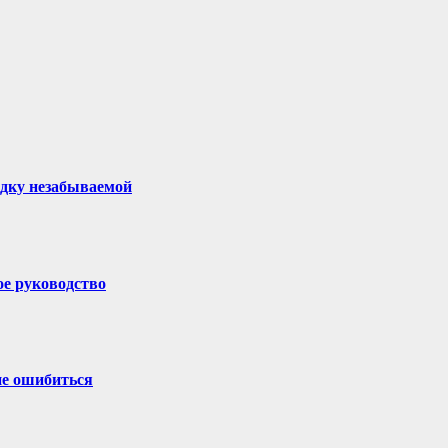
здку незабываемой
ое руководство
не ошибиться