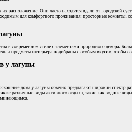
их расположение. Они часто находятся вдали от городской суе
бходимым для комфортного проживания: просторные комнаты, со
 лагуны
ны в современном стиле с элементами природного декора. Боль
ь и предметы интерьера подобраны с особым вкусом, чтобы соз
в у лагуны
оскошные дома у лагуны обычно предлагают широкий спектр раз
также различные виды активного отдыха, такие как водные виды с
поминающимся.