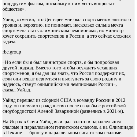
под другим флагом, поскольку к ним «есть вопросы в
обществе».
Уайлд отметил, что Дегтярев «не был спортсменом элитного
уровня и, вероятно, не понимает, насколько сильна мечта
спортсмена стать олимпийским чемпионом», но министр
хочет сохранить спортсменов в России, а это сейчас сложная
задача.
rbc.group
«Но если бы я был министром спорта, я бы попробовал
другой подход. Вместо того чтобы осуждать уехавших
спортсменов, я бы дал им знать, что Россия поддержит их,
если они решат вернуться и выступать за свою родину и,
надеюсь, станут олимпийскими чемпионами России», —
сказал Уайлд.
Уайлд перешел из сборной США в команду России в 2012
году, он получил гражданство после свадьбы с российской
сноубордисткой Аленой Заварзиной (развелись в 2021-м).
На Играх в Сочи Уайлд выиграл золото в параллельном
слаломе и параллельном гигантском слаломе, а на Олимпиаде
в Пекине — бронзу в параллельном гигантском слаломе.