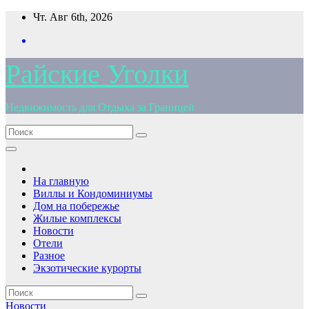
Перейти
Чт. Авг 6th, 2026
к
содержимому
Райские Уголки
Недвижимость для Отдыха за Границей
На главную
Виллы и Кондоминиумы
Дом на побережье
Жилые комплексы
Новости
Отели
Разное
Экзотические курорты
Новости