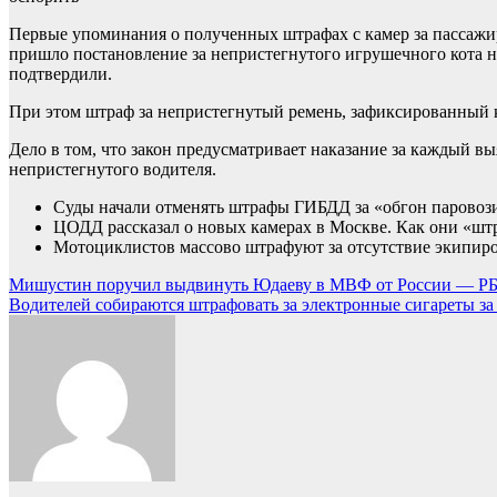
Первые упоминания о полученных штрафах с камер за пассажир
пришло постановление за непристегнутого игрушечного кота 
подтвердили.
При этом штраф за непристегнутый ремень, зафиксированный к
Дело в том, что закон предусматривает наказание за каждый в
непристегнутого водителя.
Суды начали отменять штрафы ГИБДД за «обгон паровози
ЦОДД рассказал о новых камерах в Москве. Как они «ш
Мотоциклистов массово штрафуют за отсутствие экипиро
Навигация
Мишустин поручил выдвинуть Юдаеву в МВФ от России — Р
Водителей собираются штрафовать за электронные сигареты за 
по
записям