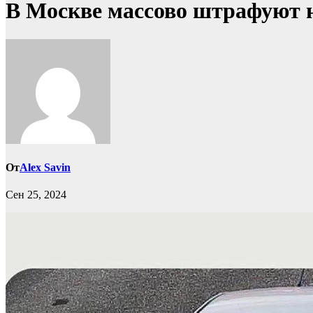
В Москве массово штрафуют н
От
Alex Savin
Сен 25, 2024