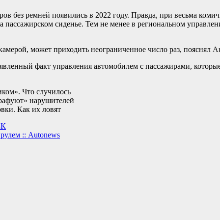
ов без ремней появились в 2022 году. Правда, при весьма коми
на пассажирском сиденье. Тем не менее в региональном управл
амерой, может приходить неограниченное число раз, пояснял A
ыявленный факт управления автомобилем с пассажирами, которые
ком». Что случилось
трафуют» нарушителей
вки. Как их ловят
БК
рулем :: Autonews