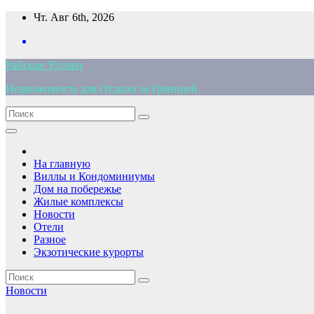
Перейти
Чт. Авг 6th, 2026
к
содержимому
Райские Уголки
Недвижимость для Отдыха за Границей
На главную
Виллы и Кондоминиумы
Дом на побережье
Жилые комплексы
Новости
Отели
Разное
Экзотические курорты
Новости