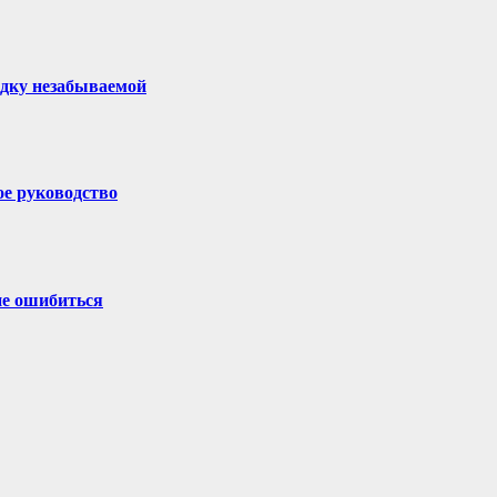
здку незабываемой
ое руководство
не ошибиться