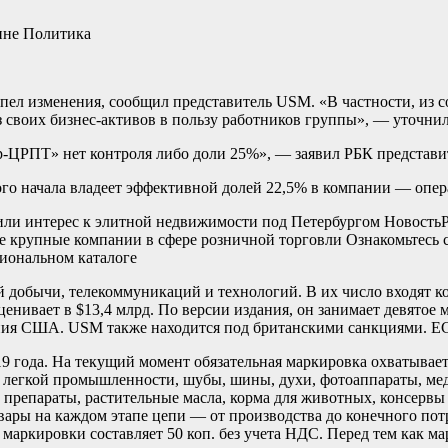
аине
Политика
ерпел изменения, сообщил представитель USM. «В частности, из
 своих бизнес-активов в пользу работников группы», — уточни
р-ЦРПТ» нет контроля либо доли 25%», — заявил РБК представи
мого начала владеет эффективной долей 22,5% в компании — опер
или интерес к элитной недвижимости под Петербургом Новость
крупные компании в сфере розничной торговли Ознакомьтесь с
иональном каталоге
 добычи, телекоммуникаций и технологий. В их число входят к
енивает в $13,4 млрд. По версии издания, он занимает девятое 
ия США. USM также находится под британскими санкциями. ЕС 
9 года. На текущий момент обязательная маркировка охватывает
ары легкой промышленности, шубы, шины, духи, фотоаппараты, ме
е препараты, растительные масла, корма для животных, консерв
ары на каждом этапе цепи — от производства до конечного пот
 маркировки составляет 50 коп. без учета НДС. Перед тем как ма