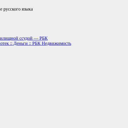
е русского языка
 жилищной ссудой — РБК
отек :: Деньги :: РБК Недвижимость