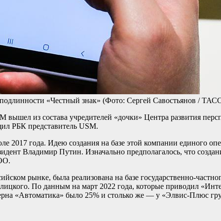
 подлинности «Честный знак»
(Фото: Сергей Савостьянов / ТАС
ышел из состава учредителей «дочки» Центра развития персп
щил РБК представитель USM.
2017 года. Идею создания на базе этой компании единого опер
зидент Владимир Путин. Изначально предполагалось, что создан
ОО.
сийском рынке, была реализована на базе государственно-частн
алицкого. По данным на март 2022 года, которые приводил «И
церна «Автоматика» было 25% и столько же — у «Элвис-Плюс гр