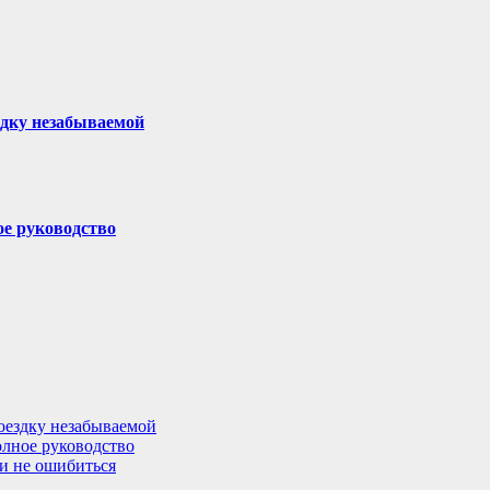
здку незабываемой
ое руководство
поездку незабываемой
олное руководство
 и не ошибиться