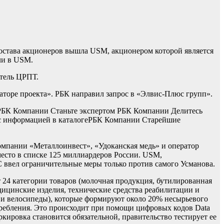
 состава акционеров вышла USM, акционером которой является
ли в USM.
тель ЦРПТ.
аторе проекта». РБК направил запрос в «Элвис-Плюс групп».
РБК Компании Станьте экспертом РБК Компании Делитесь
 информацией в каталоге
РБК Компании Старейшие
омпании «Металлоинвест», «Удоканская медь» и оператор
место в списке 125 миллиардеров России. USM,
ввел ограничительные меры только против самого Усманова.
 24 категории товаров (молочная продукция, бутилированная
дицинские изделия, технические средства реабилитации и
ы и велосипеды), которые формируют около 20% несырьевого
ребления. Это происходит при помощи цифровых кодов Data
ркировка становится обязательной, правительство тестирует ее