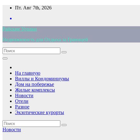
Перейти
Пт. Авг 7th, 2026
к
содержимому
Райские Уголки
Недвижимость для Отдыха за Границей
На главную
Виллы и Кондоминиумы
Дом на побережье
Жилые комплексы
Новости
Отели
Разное
Экзотические курорты
Новости