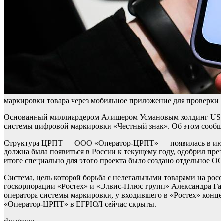
маркировки товара через мобильное приложение для проверки
Основанный миллиардером Алишером Усмановым холдинг USM в
системы цифровой маркировки «Честный знак». Об этом сооб
Структура ЦРПТ — ООО «Оператор-ЦРПТ» — появилась в июле 
должна была появиться в России к текущему году, одобрил пре
итоге специально для этого проекта было создано отдельное О
Система, цель которой борьба с нелегальными товарами на рос
госкорпорации «Ростех» и «Элвис-Плюс групп» Александра Г
оператора системы маркировки, у входившего в «Ростех» кон
«Оператор-ЦРПТ» в ЕГРЮЛ сейчас скрыты.
rbc.group