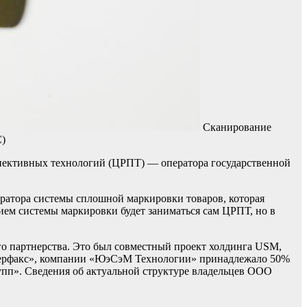
Сканирование
С)
ективных технологий (ЦРПТ) — оператора государственной
атора системы сплошной маркировки товаров, которая
ием системы маркировки будет заниматься сам ЦРПТ, но в
ого партнерства. Это был совместный проект холдинга USM,
нтерфакс», компании «ЮэСэМ Технологии» принадлежало 50%
упп». Сведения об актуальной структуре владельцев ООО