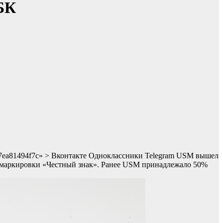
БК
a7947ea81494f7c» > Вконтакте Одноклассники Telegram USM вышел
 маркировки «Честный знак». Ранее USM принадлежало 50%