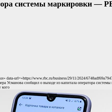
тора системы маркировки — Р
и» data-url=»https://www.rbc.ru/business/29/11/2024/6748adf69
а Усманова сообщил о выходе из капитала оператора системы
у кого