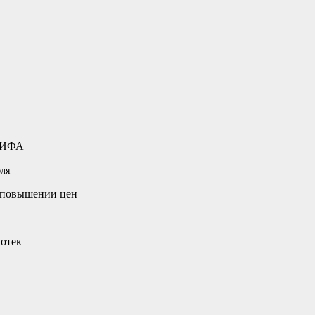
 ФИФА
бля
 повышении цен
потек