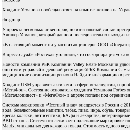
Холдинг Усманова пообещал ответ на изъятие активов на Укр
rbc.group
У проекта несколько инвесторов, но изначальный состав прет
Алишер Усманов, который давно и последовательно выходит из
«В настоящий момент ни у кого из акционеров ООО «Операто
В пресс-службе «Ростеха» уточнили, что госкорпорация «с са
Новости компаний РБК Компании Valley Estate Москвичи удво
опытом и управляйте деловой репутацией
РБК Компании Самые 
медицинские организации региона Найдите информацию в рег
Холдинг USM управляет активами в сфере металлургии, горной
«МегаФон». Состояние основателя холдинга Усманова Forbes оц
«Металлоинвест» и «МегаФон» в апреле попали под ограничен
Система маркировки «Честный знак» внедряется в России с 201
вода, безалкогольные напитки, табак, пиво, икра, обувь, тов
кресла-коляски, антисептики, БАДы и лекарства, ветеринарны
ВВП страны. Система отслеживает подлежащие маркировке тов
Matrix, уникальных для каждого товара. Стоимость одного кода