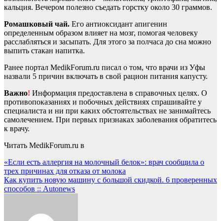
кальция. Вечером полезно съедать горстку около 30 граммов.
Ромашковый чай.
Его антиоксидант апигенин
определенным образом влияет на мозг, помогая человеку
расслабляться и засыпать. Для этого за полчаса до сна можно
выпить стакан напитка.
Ранее портал MedikForum.ru писал о том, что врачи из Уфы
назвали 5 причин включать в свой рацион питания капусту.
Важно
!
Информация предоставлена в справочных целях. О
противопоказаниях и побочных действиях спрашивайте у
специалиста и ни при каких обстоятельствах не занимайтесь
самолечением. При первых признаках заболевания обратитесь
к врачу.
Читать MedikForum.ru в
Навигация
«Если есть аллергия на молочный белок»: врач сообщила о
трех причинах для отказа от молока
по
Как купить новую машину с большой скидкой. 6 проверенных
записям
способов :: Autonews