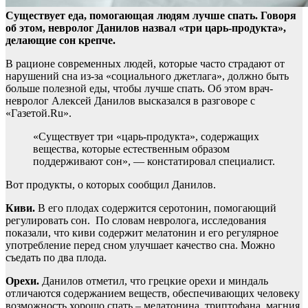
Существует еда, помогающая людям лучше спать. Говоря
об этом, невролог Данилов назвал «три царь-продукта»,
делающие сон крепче.
В рационе современных людей,
которые часто страдают от
нарушений сна из-за «социального джетлага», должно быть
больше полезной еды, чтобы лучше спать. Об этом врач-
невролог Алексей Данилов высказался в разговоре с
«Газетой.Ru».
«Существует три «царь-продукта», содержащих
вещества, которые естественным образом
поддерживают сон», — констатировал специалист.
Вот продукты, о которых сообщил Данилов.
Киви.
В его плодах содержится серотонин, помогающий
регулировать сон. По словам невролога, исследования
показали, что киви содержит мелатонин и его регулярное
употребление перед сном улучшает качество сна. Можно
съедать по два плода.
Орехи.
Данилов отметил, что грецкие орехи и миндаль
отличаются содержанием веществ, обеспечивающих человеку
возможность хорошо спать – мелатонина, триптофана, магния,