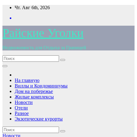
Перейти
Чт. Авг 6th, 2026
к
содержимому
Райские Уголки
Недвижимость для Отдыха за Границей
На главную
Виллы и Кондоминиумы
Дом на побережье
Жилые комплексы
Новости
Отели
Разное
Экзотические курорты
Новости