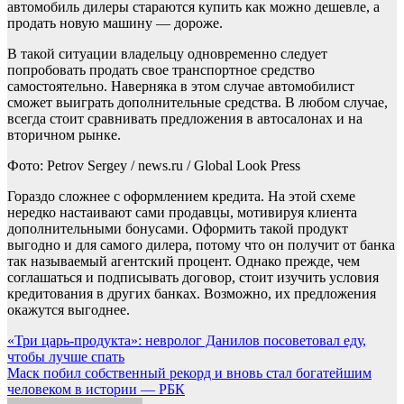
автомобиль дилеры стараются купить как можно дешевле, а
продать новую машину — дороже.
В такой ситуации владельцу одновременно следует
попробовать продать свое транспортное средство
самостоятельно. Наверняка в этом случае автомобилист
сможет выиграть дополнительные средства. В любом случае,
всегда стоит сравнивать предложения в автосалонах и на
вторичном рынке.
Фото: Petrov Sergey / news.ru / Global Look Press
Гораздо сложнее с оформлением кредита. На этой схеме
нередко настаивают сами продавцы, мотивируя клиента
дополнительными бонусами. Оформить такой продукт
выгодно и для самого дилера, потому что он получит от банка
так называемый агентский процент. Однако прежде, чем
соглашаться и подписывать договор, стоит изучить условия
кредитования в других банках. Возможно, их предложения
окажутся выгоднее.
Навигация
«Три царь-продукта»: невролог Данилов посоветовал еду,
чтобы лучше спать
по
Маск побил собственный рекорд и вновь стал богатейшим
записям
человеком в истории — РБК