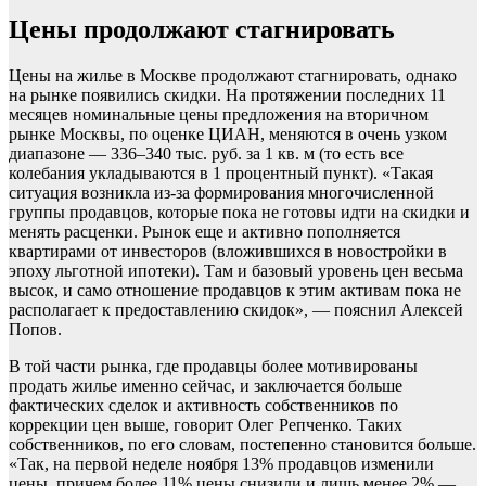
Цены продолжают стагнировать
Цены на жилье в Москве продолжают стагнировать, однако
на рынке появились скидки. На протяжении последних 11
месяцев номинальные цены предложения на вторичном
рынке Москвы, по оценке ЦИАН, меняются в очень узком
диапазоне — 336–340 тыс. руб. за 1 кв. м (то есть все
колебания укладываются в 1 процентный пункт). «Такая
ситуация возникла из-за формирования многочисленной
группы продавцов, которые пока не готовы идти на скидки и
менять расценки. Рынок еще и активно пополняется
квартирами от инвесторов (вложившихся в новостройки в
эпоху льготной ипотеки). Там и базовый уровень цен весьма
высок, и само отношение продавцов к этим активам пока не
располагает к предоставлению скидок», — пояснил Алексей
Попов.
В той части рынка, где продавцы более мотивированы
продать жилье именно сейчас, и заключается больше
фактических сделок и активность собственников по
коррекции цен выше, говорит Олег Репченко. Таких
собственников, по его словам, постепенно становится больше.
«Так, на первой неделе ноября 13% продавцов изменили
цены, причем более 11% цены снизили и лишь менее 2% —