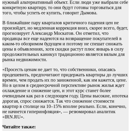
нужный альтернативный объект. Если люди уже выбрали себе
конкретную квартиру, то они будут готовы торговаться для
того, чтобы успеть ее купить, говорит Дымова.
В ближайшие пару кварталов критичного падения цен не
произойдет, но медленная коррекция вниз, скорее всего, будет,
прогнозирует Александр Москатов. Он отметил, что
продавцы все еще надеются на возвращение покупателей в
каком-то обозримом будущем и поэтому не спешат снижать
цены в объявлениях, хотя скидки растут плюс январь в силу
продолжительных каникул традиционно является вялым для
рынка недвижимости.
«Просесть ценам не дает то, что собственники, опасаясь
продешевить, предпочитают придержать квартиры до лучших
времен, чем продать их по заниженной, как им кажется, цене.
Но в целом в среднесрочной перспективе рынок жилья ждет
охлаждение и снижение цен, и этот курс станет более
очевидным как раз в следующем году. Цены высокие, ипотека
дорогая, спрос снижается. Так что снижение стоимости
квартир в столице на 10–15% вполне реально. Если, конечно,
не начнется гиперинфляция», — резюмировал аналитик
«IRN.RU».
Читайте также: