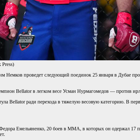
 Press)
дим Немков проведет следующий поединок 25 января в Дубае про
чемпион Bellator в легком весе Усман Нурмагомедов — против ир
тула Bellator ради перехода в тяжелую весовую категорию. В пе
 Федора Емельяненко, 20 боев в ММА, в которых он одержал 17 
ет.