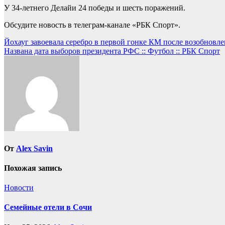
У 34-летнего Делайи 24 победы и шесть поражений.
Обсудите новость в телеграм-канале «РБК Спорт».
Навигация
Йохауг завоевала серебро в первой гонке КМ после возобновлен
Названа дата выборов президента РФС :: Футбол :: РБК Спорт
по
записям
От
Alex Savin
Похожая запись
Новости
Семейные отели в Сочи