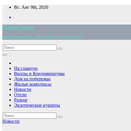
Перейти
Вс. Авг 9th, 2026
к
содержимому
Райские Уголки
Недвижимость для Отдыха за Границей
На главную
Виллы и Кондоминиумы
Дом на побережье
Жилые комплексы
Новости
Отели
Разное
Экзотические курорты
Новости