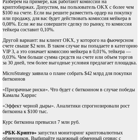
Разберем на примере, как работают комиссии на
криптобиржах. Допустим, вы пользователь OKX с более чем
$100 на счете. Если вы решите разместить ордер на покупку
или продажу, для вас будет действовать комиссия мейкера в
0,08%. Если же вы совершите сделку по рынку, то комиссия
тейкера составит 0,10%.
Другой вариант: вы клиент OKX, у которого на фьючерсном
счете свыше $2 млн. В таком случае вы попадаете в категорию
VIP 3, а это означает комиссию мейкера в 0,01%, тейкера —
0,03%. Чем больше сумма средств на счете или объем торгов
за 30 дней, тем более выгодные условия предлагает площадка.
MicroStrategy заявила о плане собрать $42 млрд для покупки
биткоинов
«Призрачные риски». Что будет с биткоином в случае победы
Камалы Харрис
«Эффект черной дыры». Аналитики спрогнозировали рост
биткоина к $100 тыс.
Курс биткоина превысил 7 млн руб.
«РБК-Крипто»
запустил мониторинг криптовалютных
обменников. Выбирайте надежный обменный сервис с