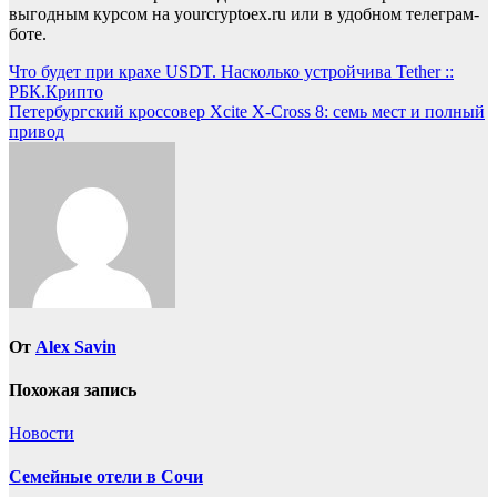
выгодным курсом на yourcryptoex.ru или в удобном телеграм-
боте.
Навигация
Что будет при крахе USDT. Насколько устройчива Tether ::
РБК.Крипто
по
Петербургский кроссовер Xcite X-Cross 8: семь мест и полный
записям
привод
От
Alex Savin
Похожая запись
Новости
Семейные отели в Сочи