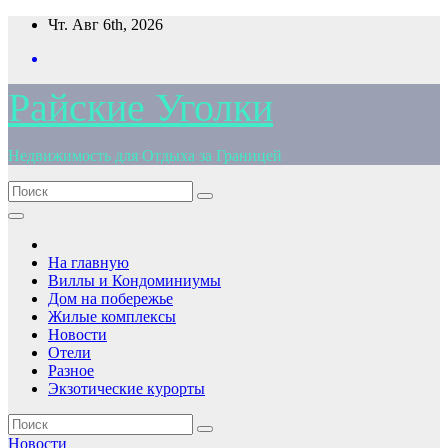
Перейти
Чт. Авг 6th, 2026
к
содержимому
Райские Уголки
Недвижимость для Отдыха за Границей
На главную
Виллы и Кондоминиумы
Дом на побережье
Жилые комплексы
Новости
Отели
Разное
Экзотические курорты
Новости