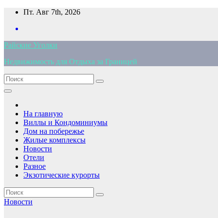
Перейти
Пт. Авг 7th, 2026
к
содержимому
Райские Уголки
Недвижимость для Отдыха за Границей
На главную
Виллы и Кондоминиумы
Дом на побережье
Жилые комплексы
Новости
Отели
Разное
Экзотические курорты
Новости