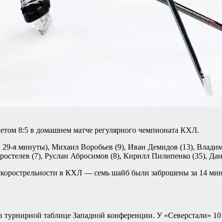
етом 8:5 в домашнем матче регулярного чемпионата КХЛ.
 29-я минуты), Михаил Воробьев (9), Иван Демидов (13), Владим
остелев (7), Руслан Абросимов (8), Кирилл Пилипенко (35), Да
скорострельности в КХЛ — семь шайб были заброшены за 14 мину
 в турнирной таблице Западной конференции. У «Северстали» 10 о