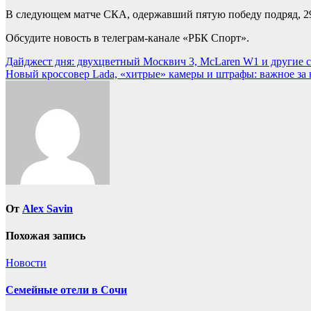
В следующем матче СКА, одержавший пятую победу подряд, 29 
Обсудите новость в телеграм-канале «РБК Спорт».
Навигация
Дайджест дня: двухцветный Москвич 3, McLaren W1 и другие 
Новый кроссовер Lada, «хитрые» камеры и штрафы: важное за 
по
записям
От
Alex Savin
Похожая запись
Новости
Семейные отели в Сочи