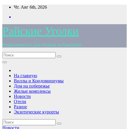
Перейти
Чт. Авг 6th, 2026
к
содержимому
Райские Уголки
Недвижимость для Отдыха за Границей
На главную
Виллы и Кондоминиумы
Дом на побережье
Жилые комплексы
Новости
Отели
Разное
Экзотические курорты
Новости