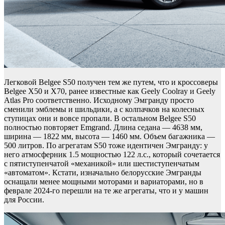
Легковой Belgee S50 получен тем же путем, что и кроссоверы
Belgee X50 и X70, ранее известные как Geely Coolray и Geely
Atlas Pro соответственно. Исходному Эмгранду просто
сменили эмблемы и шильдики, а с колпачков на колесных
ступицах они и вовсе пропали. В остальном Belgee S50
полностью повторяет Emgrand. Длина седана — 4638 мм,
ширина — 1822 мм, высота — 1460 мм. Объем багажника —
500 литров. По агрегатам S50 тоже идентичен Эмгранду: у
него атмосферник 1.5 мощностью 122 л.с., который сочетается
с пятиступенчатой «механикой» или шестиступенчатым
«автоматом». Кстати, изначально белорусские Эмгранды
оснащали менее мощными моторами и вариаторами, но в
феврале 2024-го перешли на те же агрегаты, что и у машин
для России.