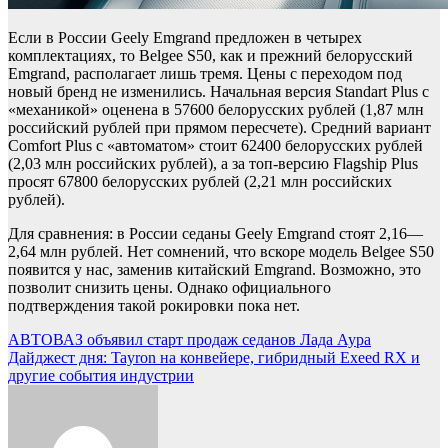
Если в России Geely Emgrand предложен в четырех
комплектациях, то Belgee S50, как и прежний белорусский
Emgrand, располагает лишь тремя. Цены с переходом под
новый бренд не изменились. Начальная версия Standart Plus с
«механикой» оценена в 57600 белорусских рублей (1,87 млн
российский рублей при прямом пересчете). Средний вариант
Comfort Plus с «автоматом» стоит 62400 белорусских рублей
(2,03 млн российских рублей), а за топ-версию Flagship Plus
просят 67800 белорусских рублей (2,21 млн российских
рублей).
Для сравнения: в России седаны Geely Emgrand стоят 2,16—
2,64 млн рублей. Нет сомнений, что вскоре модель Belgee S50
появится у нас, заменив китайский Emgrand. Возможно, это
позволит снизить цены. Однако официального
подтверждения такой рокировки пока нет.
Навигация
АВТОВАЗ объявил старт продаж седанов Лада Аура
Дайджест дня: Tayron на конвейере, гибридный Exeed RX и
по
другие события индустрии
записям