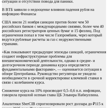
ситуации и отсутствии повода для паники.
В ВТБ заявили о недооценке влияния падения рубля на
инфляцию
Финансы
США ввели 21 ноября санкции против более чем 50
российских банков с международными связями, более чем 40
российских регистраторов ценных бумаг и 15 физлиц. Под
ограничения попал в том числе Газпромбанк, через который
ведутся рублевые расчеты за газ с недружественными
странами.
«Как показывают предыдущие эпизоды санкций, ограничения
создают инфраструктурные проблемы для
внешнеэкономической деятельности, однако в средне- и
долгосрочном периоде динамика курса определяется
фундаментальными факторами», — оценивается ситуация в
обзоре Центробанка. Руководство регулятора не увидело
необходимости в срочной корректировке ключевой ставки в
связи с колебанием курса.
Снижение курса на 10% производит 0,5–0,6 п.п. инфляции,
говорила прошлой осенью глава ЦБ Эльвира Набиуллина.
Аналитики SberCIB спрогнозировали рост доллара до ₽115 к