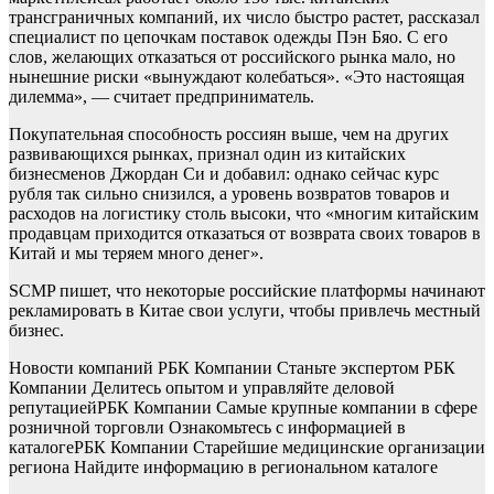
трансграничных компаний, их число быстро растет, рассказал
специалист по цепочкам поставок одежды Пэн Бяо. С его
слов, желающих отказаться от российского рынка мало, но
нынешние риски «вынуждают колебаться». «Это настоящая
дилемма», — считает предприниматель.
Покупательная способность россиян выше, чем на других
развивающихся рынках, признал один из китайских
бизнесменов Джордан Си и добавил: однако сейчас курс
рубля так сильно снизился, а уровень возвратов товаров и
расходов на логистику столь высоки, что «многим китайским
продавцам приходится отказаться от возврата своих товаров в
Китай и мы теряем много денег».
SCMP пишет, что некоторые российские платформы начинают
рекламировать в Китае свои услуги, чтобы привлечь местный
бизнес.
Новости компаний РБК Компании Станьте экспертом РБК
Компании Делитесь опытом и управляйте деловой
репутацией
РБК Компании Самые крупные компании в сфере
розничной торговли Ознакомьтесь с информацией в
каталоге
РБК Компании Старейшие медицинские организации
региона Найдите информацию в региональном каталоге