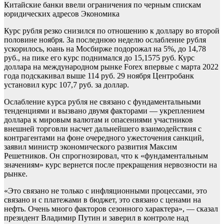
Китайские банки ввели ограничения по черным спискам
юридических адресов
Экономика
Курс рубля резко снизился по отношению к доллару во второй
половине ноября. За последнюю неделю ослабление рубля
ускорилось, юань на Мосбирже подорожал на 5%, до 14,78
руб., на пике его курс поднимался до 15,1575 руб. Курс
доллара на международном рынке Forex впервые с марта 2022
года подскакивал выше 114 руб. 29 ноября Центробанк
установил курс 107,7 руб. за доллар.
Ослабление курса рубля не связано с фундаментальными
тенденциями и вызвано двумя факторами — укреплением
доллара к мировым валютам и опасениями участников
внешней торговли насчет дальнейшего взаимодействия с
контрагентами на фоне очередного ужесточения санкций,
заявил министр экономического развития Максим
Решетников. Он спрогнозировал, что к «фундаментальным
значениям» курс вернется после прекращения нервозности на
рынке.
«Это связано не только с инфляционными процессами, это
связано и с платежами в бюджет, это связано с ценами на
нефть. Очень много факторов сезонного характера», — сказал
президент Владимир Путин и заверил в контроле над