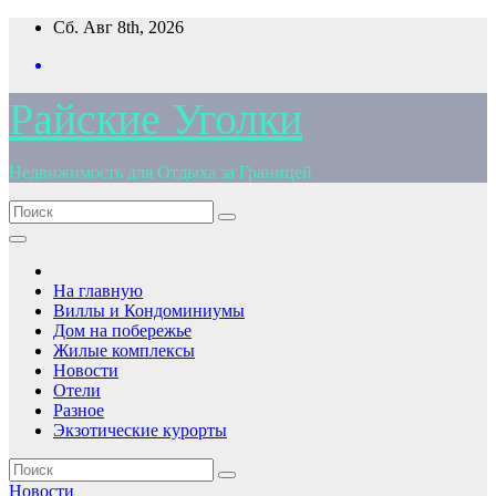
Перейти
Сб. Авг 8th, 2026
к
содержимому
Райские Уголки
Недвижимость для Отдыха за Границей
На главную
Виллы и Кондоминиумы
Дом на побережье
Жилые комплексы
Новости
Отели
Разное
Экзотические курорты
Новости