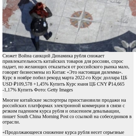
Сюжет Война санкций
Динамика рубля снижает
привлекательность китайских товаров для россиян, спрос
падает, но желающих отказаться от российского рынка мало,
говорят бизнесмены из Китая: «Это настоящая дилемма».
Курс в ноябре побил рекорд марта 2022-го
Курс доллара ЦБ
USD
₽109,578
+1,45%
Купить
Курс юаня ЦБ
CNY
₽14,665
-1,17%
Купить
Фото: Getty Images
Многие китайские экспортеры приостановили продажи на
российских платформах электронной коммерции в связи с
резким падением курса рубля и опасением девальвации,
пишет South China Morning Post со ссылкой на собеседников в
отрасли.
«Продолжающееся снижение курса рубля несет серьезные