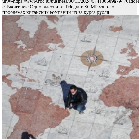
url=»https://www.rbc.ru/business/30/11/2024/674a80589a79476adca
> Вконтакте Одноклассники Telegram SCMP узнал о
проблемах китайских компаний из-за курса рубля