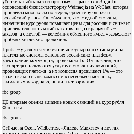
убытки китайским экспортерам», — рассказал Энди Го,
основавший бизнес-платформу Waimaojia на WeChat, которая
привлекла многих экспортеров, ориентирующихся на
российский рынок. Он объяснил, что, с одной стороны,
нынешний курс рубля повышает цены для россиян и снижает
привлекательность китайских товаров, сокращая объем
заказов, а с другой — колебания обменного курса «разъедают»
прибыль китайских продавцов.
Проблему усложняет влияние международных санкций на
платежные системы основных российских платформ
электронной коммерции, продолжил Го. Он пояснил, что
экспортеры пользуются услугами сторонних компаний,
проводящих платежи, а их комиссия превышает 1% — это
«значительно выше комиссий в несколько тысячных,
взимаемых международными платформами».
rbc.group
ЦБ впервые оценил влияние новых санкций на курс рубля
Финансы
rbc.group
Сейчас на Ozon, Wildberries, «Яндекс Маркете» и других
маркетплейсах работает около 150 тыс. китайских