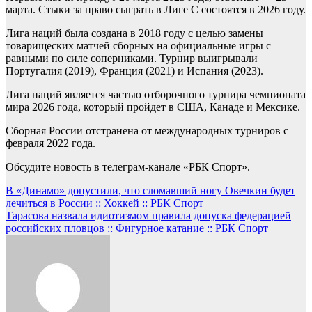
марта. Стыки за право сыграть в Лиге С состоятся в 2026 году.
Лига наций была создана в 2018 году с целью замены
товарищеских матчей сборных на официальные игры с
равными по силе соперниками. Турнир выигрывали
Португалия (2019), Франция (2021) и Испания (2023).
Лига наций является частью отборочного турнира чемпионата
мира 2026 года, который пройдет в США, Канаде и Мексике.
Сборная России отстранена от международных турниров с
февраля 2022 года.
Обсудите новость в телеграм-канале «РБК Спорт».
Навигация
В «Динамо» допустили, что сломавший ногу Овечкин будет
лечиться в России :: Хоккей :: РБК Спорт
по
Тарасова назвала идиотизмом правила допуска федерацией
записям
российских пловцов :: Фигурное катание :: РБК Спорт