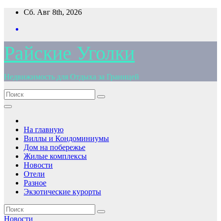
Перейти
Сб. Авг 8th, 2026
к
содержимому
Райские Уголки
Недвижимость для Отдыха за Границей
На главную
Виллы и Кондоминиумы
Дом на побережье
Жилые комплексы
Новости
Отели
Разное
Экзотические курорты
Новости