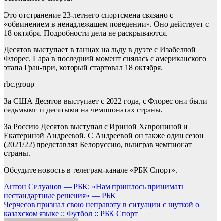
Это отстранение 23-летнего спортсмена связано с
«обвинением в ненадлежащем поведении». Оно действует с
18 октября. Подробности дела не раскрываются.
Десятов выступает в танцах на льду в дуэте с Изабеллой
Флорес. Пара в последний момент снялась с американского
этапа Гран-при, который стартовал 18 октября.
rbc.group
За США Десятов выступает с 2022 года, с Флорес они были
седьмыми и десятыми на чемпионатах страны.
За Россию Десятов выступал с Ириной Хаврониной и
Екатериной Андреевой. С Андреевой он также один сезон
(2021/22) представлял Белоруссию, выиграв чемпионат
страны.
Обсудите новость в телеграм-канале «РБК Спорт».
Навигация
Антон Силуанов — РБК: «Нам пришлось принимать
нестандартные решения» — РБК
по
Черчесов признал свою неправоту в ситуации с шуткой о
записям
казахском языке :: Футбол :: РБК Спорт