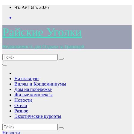
Перейти
Чт. Авг 6th, 2026
к
содержимому
Райские Уголки
Недвижимость для Отдыха за Границей
На главную
Виллы и Кондоминиумы
Дом на побережье
Жилые комплексы
Новости
Отели
Разное
Экзотические курорты
Новости