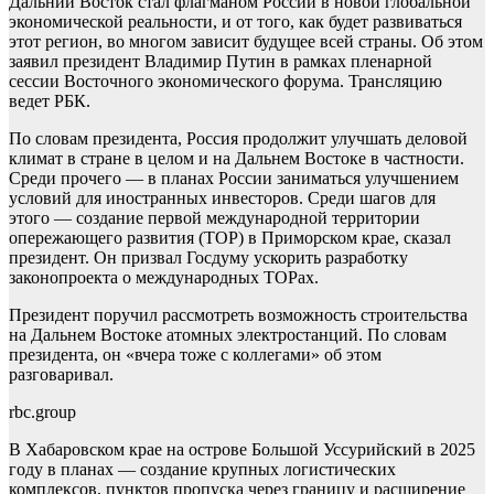
Дальний Восток стал флагманом России в новой глобальной
экономической реальности, и от того, как будет развиваться
этот регион, во многом зависит будущее всей страны. Об этом
заявил президент Владимир Путин в рамках пленарной
сессии Восточного экономического форума. Трансляцию
ведет РБК.
По словам президента, Россия продолжит улучшать деловой
климат в стране в целом и на Дальнем Востоке в частности.
Среди прочего — в планах России заниматься улучшением
условий для иностранных инвесторов. Среди шагов для
этого — создание первой международной территории
опережающего развития (ТОР) в Приморском крае, сказал
президент. Он призвал Госдуму ускорить разработку
законопроекта о международных ТОРах.
Президент
поручил рассмотреть возможность строительства
на Дальнем Востоке атомных электростанций. По словам
президента, он «вчера тоже с коллегами» об этом
разговаривал.
rbc.group
В Хабаровском крае на острове Большой Уссурийский в 2025
году в планах — создание крупных логистических
комплексов, пунктов пропуска через границу и расширение