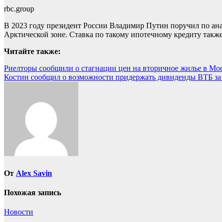
rbc.group
В 2023 году президент России Владимир Путин поручил по ана
Арктической зоне. Ставка по такому ипотечному кредиту такж
Читайте также:
Навигация
Риелторы сообщили о стагнации цен на вторичное жилье в Мос
Костин сообщил о возможности придержать дивиденды ВТБ за 
по
записям
От
Alex Savin
Похожая запись
Новости