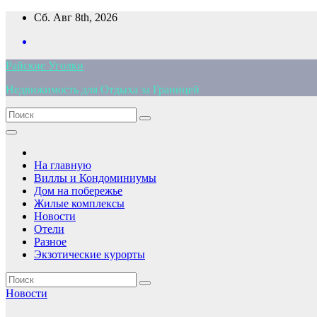
Перейти
Сб. Авг 8th, 2026
к
содержимому
Райские Уголки
Недвижимость для Отдыха за Границей
На главную
Виллы и Кондоминиумы
Дом на побережье
Жилые комплексы
Новости
Отели
Разное
Экзотические курорты
Новости