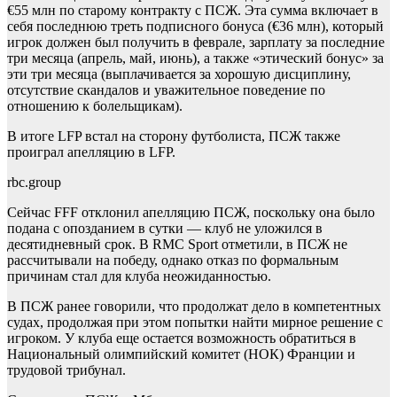
€55 млн по старому контракту с ПСЖ. Эта сумма включает в
себя последнюю треть подписного бонуса (€36 млн), который
игрок должен был получить в феврале, зарплату за последние
три месяца (апрель, май, июнь), а также «этический бонус» за
эти три месяца (выплачивается за хорошую дисциплину,
отсутствие скандалов и уважительное поведение по
отношению к болельщикам).
В итоге LFP встал на сторону футболиста, ПСЖ также
проиграл апелляцию в LFP.
rbc.group
Сейчас FFF отклонил апелляцию ПСЖ, поскольку она было
подана с опозданием в сутки — клуб не уложился в
десятидневный срок. В RMC Sport отметили, в ПСЖ не
рассчитывали на победу, однако отказ по формальным
причинам стал для клуба неожиданностью.
В ПСЖ ранее говорили, что продолжат дело в компетентных
судах, продолжая при этом попытки найти мирное решение с
игроком. У клуба еще остается возможность обратиться в
Национальный олимпийский комитет (НОК) Франции и
трудовой трибунал.