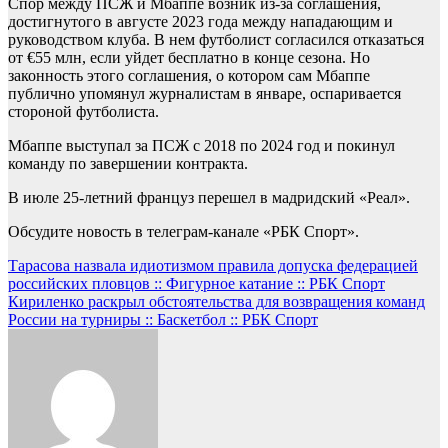
Спор между ПСЖ и Мбаппе возник из-за соглашения,
достигнутого в августе 2023 года между нападающим и
руководством клуба. В нем футболист согласился отказаться
от €55 млн, если уйдет бесплатно в конце сезона. Но
законность этого соглашения, о котором сам Мбаппе
публично упомянул журналистам в январе, оспаривается
стороной футболиста.
Мбаппе выступал за ПСЖ с 2018 по 2024 год и покинул
команду по завершении контракта.
В июле 25-летний француз перешел в мадридский «Реал».
Обсудите новость в телеграм-канале «РБК Спорт».
Навигация
Тарасова назвала идиотизмом правила допуска федерацией
российских пловцов :: Фигурное катание :: РБК Спорт
по
Кириленко раскрыл обстоятельства для возвращения команд
записям
России на турниры :: Баскетбол :: РБК Спорт