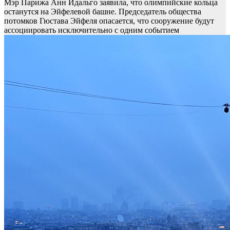
Мэр Парижа Анн Идальго заявила, что олимпийские кольца
останутся на Эйфелевой башне. Председатель общества
потомков Гюстава Эйфеля опасается, что сооружение будут
ассоциировать исключительно с одним событием