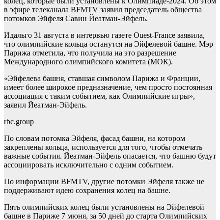
колец, которые были установлены к Олимпиаде-2024. Об этом
в эфире телеканала BFMTV заявил председатель общества
потомков Эйфеля Савин Йеатман-Эйфель.
Идальго 31 августа в интервью газете Ouest-France заявила,
что олимпийские кольца останутся на Эйфелевой башне. Мэр
Парижа отметила, что получила на это разрешение
Международного олимпийского комитета (МОК).
«Эйфелева башня, ставшая символом Парижа и Франции,
имеет более широкое предназначение, чем просто постоянная
ассоциация с таким событием, как Олимпийские игры», —
заявил Йеатман-Эйфель.
rbc.group
По словам потомка Эйфеля, фасад башни, на котором
закреплены кольца, используется для того, чтобы отмечать
важные события. Йеатман-Эйфель опасается, что башню будут
ассоциировать исключительно с одним событием.
По информации BFMTV, другие потомки Эйфеля также не
поддерживают идею сохранения колец на башне.
Пять олимпийских колец были установлены на Эйфелевой
башне в Париже 7 мюня, за 50 дней до старта Олимпийских