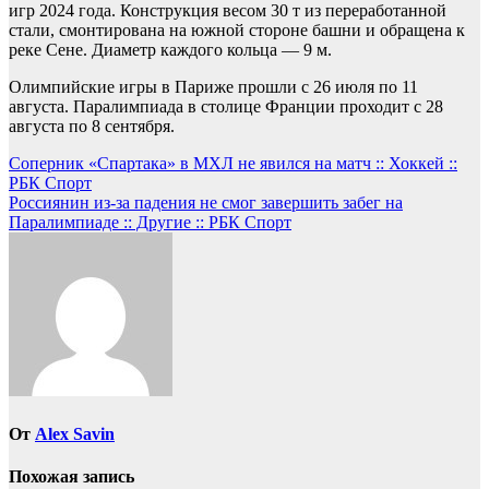
игр 2024 года. Конструкция весом 30 т из переработанной
стали, смонтирована на южной стороне башни и обращена к
реке Сене. Диаметр каждого кольца — 9 м.
Олимпийские игры в Париже прошли с 26 июля по 11
августа. Паралимпиада в столице Франции проходит с 28
августа по 8 сентября.
Навигация
Соперник «Спартака» в МХЛ не явился на матч :: Хоккей ::
РБК Спорт
по
Россиянин из-за падения не смог завершить забег на
записям
Паралимпиаде :: Другие :: РБК Спорт
От
Alex Savin
Похожая запись