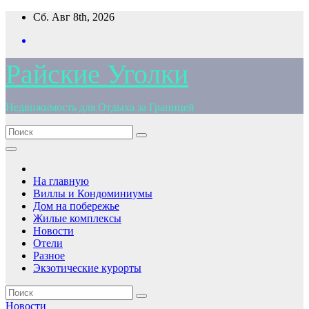
Перейти
Сб. Авг 8th, 2026
к
содержимому
Райские Уголки
Недвижимость для Отдыха за Границей
На главную
Виллы и Кондоминиумы
Дом на побережье
Жилые комплексы
Новости
Отели
Разное
Экзотические курорты
Новости