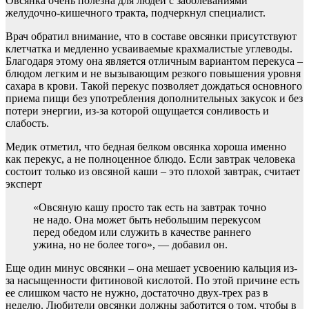
Овсянка очень полезна для людей с заболеваниями
желудочно-кишечного тракта, подчеркнул специалист.
Врач обратил внимание, что в составе овсянки присутствуют
клетчатка и медленно усваиваемые крахмалистые углеводы.
Благодаря этому она является отличным вариантом перекуса –
блюдом легким и не вызывающим резкого повышения уровня
сахара в крови. Такой перекус позволяет дождаться основного
приема пищи без употребления дополнительных закусок и без
потери энергии, из-за которой ощущается сонливость и
слабость.
Медик отметил, что бедная белком овсянка хороша именно
как перекус, а не полноценное блюдо. Если завтрак человека
состоит только из овсяной каши – это плохой завтрак, считает
эксперт
«Овсяную кашу просто так есть на завтрак точно
не надо. Она может быть небольшим перекусом
перед обедом или служить в качестве раннего
ужина, но не более того», — добавил он.
Еще один минус овсянки – она мешает усвоению кальция из-
за насыщенности фитиновой кислотой. По этой причине есть
ее слишком часто не нужно, достаточно двух-трех раз в
неделю. Любители овсянки должны заботится о том, чтобы в