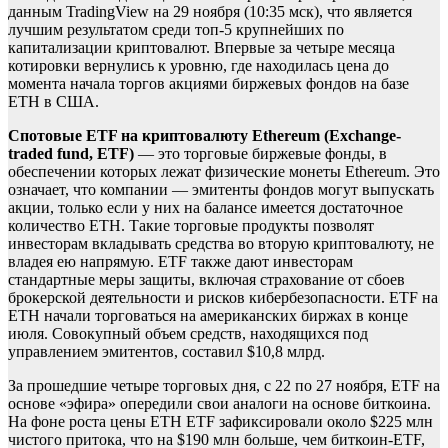
данным TradingView на 29 ноября (10:35 мск), что является
лучшим результатом среди топ-5 крупнейших по
капитализации криптовалют. Впервые за четыре месяца
котировки вернулись к уровню, где находилась цена до
момента начала торгов акциями биржевых фондов на базе
ETH в США.
Спотовые ETF на криптовалюту Ethereum (Exchange-
traded fund, ETF)
— это торговые биржевые фонды, в
обеспечении которых лежат физические монеты Ethereum. Это
означает, что компании — эмитенты фондов могут выпускать
акции, только если у них на балансе имеется достаточное
количество ETH. Такие торговые продукты позволят
инвесторам вкладывать средства во вторую криптовалюту, не
владея ею напрямую. ETF также дают инвесторам
стандартные меры защиты, включая страхование от сбоев
брокерской деятельности и рисков кибербезопасности. ETF на
ETH начали торговаться на американских биржах в конце
июля. Совокупный объем средств, находящихся под
управлением эмитентов, составил $10,8 млрд.
За прошедшие четыре торговых дня,
с 22 по 27 ноября, ETF на
основе «эфира» опередили свои аналоги на основе биткоина.
На фоне роста цены ETH ETF зафиксировали около $225 млн
чистого притока, что на $190 млн больше, чем биткоин-ETF,