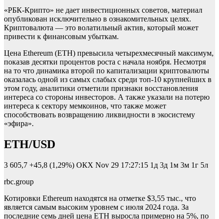
«РБК-Крипто» не дает инвестиционных советов, материал
опубликован исключительно в ознакомительных целях.
Криптовалюта — это волатильный актив, который может
привести к финансовым убыткам.
Цена Ethereum (ETH) превысила четырехмесячный максимум,
показав десятки процентов роста с начала ноября. Несмотря
на то что динамика второй по капитализации криптовалюты
оказалась одной из самых слабых среди топ-10 крупнейших в
этом году, аналитики отметили признаки восстановления
интереса со стороны инвесторов. А также указали на потерю
интереса к сектору мемкоинов, что также может
способствовать возвращению ликвидности в экосистему
«эфира».
ETH/USD
3 605,7
+45,8 (1,29%)
ОКХ
Nov 29 17:27:15
1д 3д 1м 3м 1г 5л
rbc.group
Котировки Ethereum находятся на отметке $3,55 тыс., что
является самым высоким уровнем с июля 2024 года. За
последние семь дней цена ETH выросла примерно на 5%, по