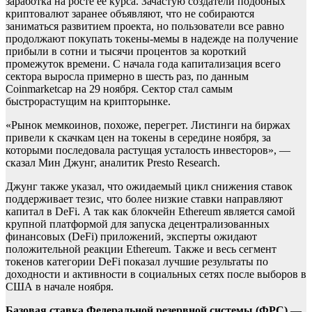
заработка на росте ее курса. Зачастую создатели подобных
криптовалют заранее объявляют, что не собираются
заниматься развитием проекта, но пользователи все равно
продолжают покупать токены-мемы в надежде на получение
прибыли в сотни и тысячи процентов за короткий
промежуток времени. С начала года капитализация всего
сектора выросла примерно в шесть раз, по данным
Coinmarketcap на 29 ноября. Сектор стал самым
быстрорастущим на крипторынке.
«Рынок мемкоинов, похоже, перегрет. Листинги на биржах
привели к скачкам цен на токены в середине ноября, за
которыми последовала растущая усталость инвесторов», —
сказал Мин Джунг, аналитик Presto Research.
Джунг также указал, что ожидаемый цикл снижения ставок
поддерживает тезис, что более низкие ставки направляют
капитал в DeFi. А так как блокчейн Ethereum является самой
крупной платформой для запуска децентрализованных
финансовых (DeFi) приложений, эксперты ожидают
положительной реакции Ethereum. Также и весь сегмент
токенов категории DeFi
показал лучшие результаты по
доходности и активности в социальных сетях после выборов в
США в начале ноября.
Базовая ставка Федеральной резервной системы (ФРС)
—