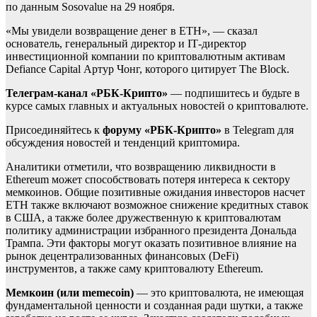
по данным Sosovalue на 29 ноября.
«Мы увидели возвращение денег в ETH», — сказал
основатель, генеральный директор и IТ-директор
инвестиционной компании по криптовалютным активам
Defiance Capital Артур Чонг, которого
цитирует The Block.
Телеграм-канал «РБК-Крипто»
— подпишитесь и будьте в
курсе самых главных и актуальных новостей о криптовалюте.
Присоединяйтесь к
форуму «РБК-Крипто»
в Telegram для
обсуждения новостей и тенденций криптомира.
Аналитики отметили, что возвращению ликвидности в
Ethereum может способствовать потеря интереса к сектору
мемкоинов.
Общие позитивные ожидания инвесторов насчет
ETH также включают возможное снижение кредитных ставок
в США, а также более дружественную к криптовалютам
политику администрации избранного президента Дональда
Трампа. Эти факторы могут оказать позитивное влияние на
рынок децентрализованных финансовых (DeFi)
инструментов, а также саму криптовалюту Ethereum.
Мемкоин (или memecoin)
— это криптовалюта, не имеющая
фундаментальной ценности и созданная ради шутки, а также