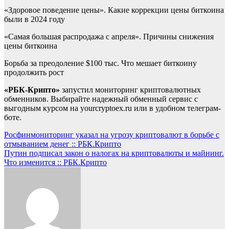
«Здоровое поведение цены». Какие коррекции цены биткоина
были в 2024 году
«Самая большая распродажа с апреля». Причины снижения
цены биткоина
Борьба за преодоление $100 тыс. Что мешает биткоину
продолжить рост
«РБК-Крипто»
запустил мониторинг криптовалютных
обменников. Выбирайте надежный обменный сервис с
выгодным курсом на yourcryptoex.ru или в удобном телеграм-
боте.
Навигация
Росфинмониторинг указал на угрозу криптовалют в борьбе с
отмыванием денег :: РБК.Крипто
по
Путин подписал закон о налогах на криптовалюты и майнинг.
записям
Что изменится :: РБК.Крипто