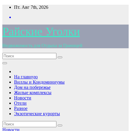
Перейти
Пт. Авг 7th, 2026
к
содержимому
Райские Уголки
Недвижимость для Отдыха за Границей
На главную
Виллы и Кондоминиумы
Дом на побережье
Жилые комплексы
Новости
Отели
Разное
Экзотические курорты
Новости