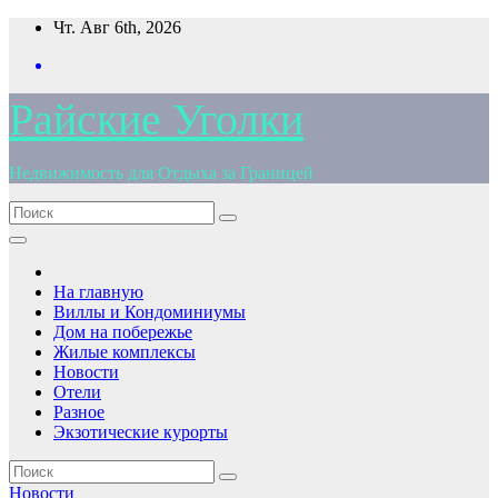
Перейти
Чт. Авг 6th, 2026
к
содержимому
Райские Уголки
Недвижимость для Отдыха за Границей
На главную
Виллы и Кондоминиумы
Дом на побережье
Жилые комплексы
Новости
Отели
Разное
Экзотические курорты
Новости