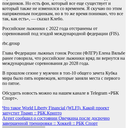
поединков. Но есть фон, который все еще существует и
который также не изменился со временем. Я скучаю по этим
напряженным поединкам, но в то же время понимаю, что все
так, как есть», — сказал Клебо.
Российские лыжники с 2022 года отстранены от
соревнований под эгидой международной федерации (FIS).
rbc.group
Глава Федерации лыжных гонок России (ФЛГР) Елена Вяльбе
ранее говорила, что российские лыжники вряд ли вернутся на
международные соревнования до 2028 года.
В прошлом сезоне у мужчин в топ-10 общего зачета Кубка
мира было пять норвежцев, которые заняли места с первого
по пятое.
Обсудить новость можно на нашем канале в Telegram «РБК
Спорт».
Навигация
Что такое World Liberty Financial (WLFI). Какой проект
запустит Трамп :: РБК.Крипто
по
Агент сообщил о состоянии Овечкина после досрочно
записям
завершенной тренировки :: Хоккей :: РБК Спорт