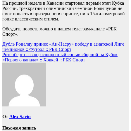
На прошлой неделе в Хакасии стартовал первый этап Кубка
России, трехкратный олимпийский чемпион Большунов не
смог попасть в призеры ни в спринте, ни в 15-километровой
гонке классическим стилем.
Обсудить новость можно в нашем телеграм-канале «РБК
Спорт».
Навигация
Дубль Роналду принес «Ан-Насру» победу в азиатской Лиге
чемпионов :: Футбол :: РБК Спорт
по
Ротенберг назвал расширенный состав сборной на Кубок
записям
«Первого канала» :: Хоккей :: РБК Спорт
От
Alex Savin
Похожая запись