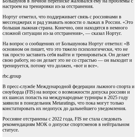
Большунов в личной переписке жаловался ему на проблемы с
настроем на тренировки из-за отстранения.
Нортуг отметил, что поддерживает связь с россиянами в
мессенджерах и рад узнавать новости о лыжах в России. «Это
большая лыжная страна. Конечно, они находятся в немного
сложной ситуации из-за отстранения», — сказал Нортуг.
На вопрос о сообщениях от Большунова Нортуг ответил: «В
основном он пишет, что это тяжело психологически, что не
так просто заставить себя выйти и тренироваться. Он делает
свою работу, но он делает это не со страстью — он выходит и
тренируется, потому что должен, «вот и все».
rbc.group
В пресс-службе Международной федерации лыжного спорта и
сноуборда (FIS) на вопрос о возможности допуска россиян и
их шансах попасть на международные турниры в 2025 году
заявили в понедельник Metaratings, что пока могут только
констатировать их недопуск до дальнейшего уведомления.
Россияне отстранены с 2022 года, FIS не стала следовать
рекомендациям МОК о допуске спортсменов в нейтральном
статусе.