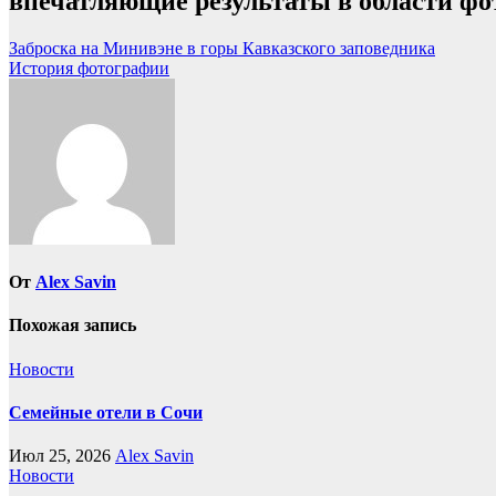
впечатляющие результаты в области фот
Навигация
Заброска на Минивэне в горы Кавказского заповедника
История фотографии
по
записям
От
Alex Savin
Похожая запись
Новости
Семейные отели в Сочи
Июл 25, 2026
Alex Savin
Новости