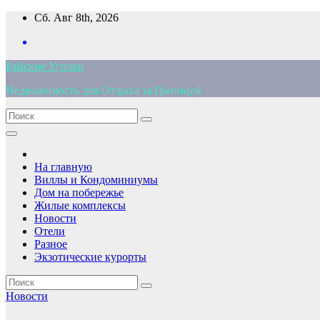
Перейти
Сб. Авг 8th, 2026
к
содержимому
Райские Уголки
Недвижимость для Отдыха за Границей
На главную
Виллы и Кондоминиумы
Дом на побережье
Жилые комплексы
Новости
Отели
Разное
Экзотические курорты
Новости