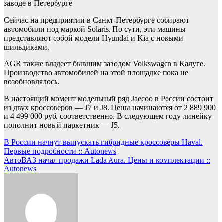
заводе в Петербурге
Сейчас на предприятии в Санкт-Петербурге собирают
автомобили под маркой Solaris. По сути, эти машины
представляют собой модели Hyundai и Kia c новыми
шильдиками.
AGR также владеет бывшим заводом Volkswagen в Калуге.
Производство автомобилей на этой площадке пока не
возобновлялось.
В настоящий момент модельный ряд Jaecoo в России состоит
из двух кроссоверов — J7 и J8. Цены начинаются от 2 889 900
и 4 499 000 руб. соответственно. В следующем году линейку
пополнит новый паркетник — J5.
Навигация
В России начнут выпускать гибридные кроссоверы Haval.
Первые подробности :: Autonews
по
АвтоВАЗ начал продажи Lada Aura. Цены и комплектации ::
записям
Autonews