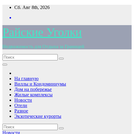
Перейти
Сб. Авг 8th, 2026
к
содержимому
Райские Уголки
Недвижимость для Отдыха за Границей
На главную
Виллы и Кондоминиумы
Дом на побережье
Жилые комплексы
Новости
Отели
Разное
Экзотические курорты
Новости