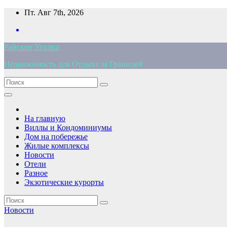
Перейти
Пт. Авг 7th, 2026
к
содержимому
Райские Уголки
Недвижимость для Отдыха за Границей
На главную
Виллы и Кондоминиумы
Дом на побережье
Жилые комплексы
Новости
Отели
Разное
Экзотические курорты
Новости