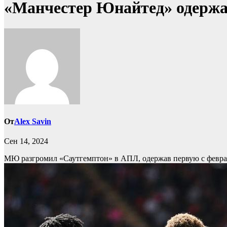
«Манчестер Юнайтед» одержал
От
Alex Savin
Сен 14, 2024
МЮ разгромил «Саутгемптон» в АПЛ, одержав первую с февр