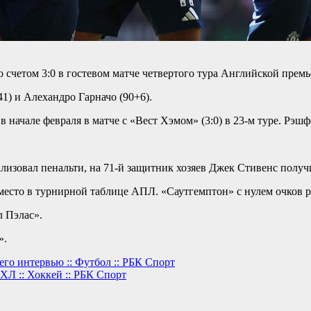
четом 3:0 в гостевом матче четвертого тура Английской премь
1) и Алехандро Гарначо (90+6).
ачале февраля в матче с «Вест Хэмом» (3:0) в 23-м туре. Рэшф
лизовал пенальти, на 71-й защитник хозяев Джек Стивенс получ
место в турнирной таблице АПЛ. «Саутгемптон» с нулем очков р
л Пэлас».
».
го интервью :: Футбол :: РБК Спорт
ХЛ :: Хоккей :: РБК Спорт