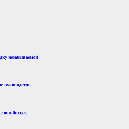
здку незабываемой
ое руководство
не ошибиться