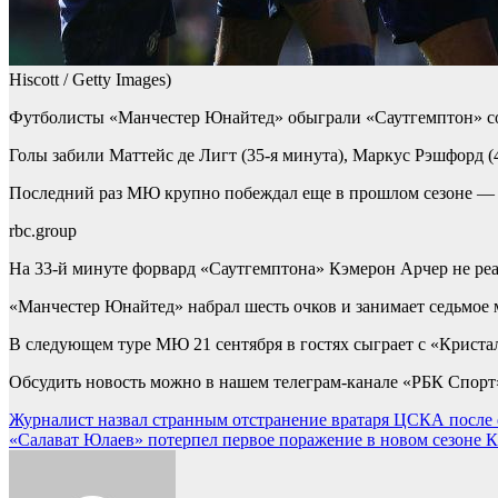
Hiscott / Getty Images)
Футболисты «Манчестер Юнайтед» обыграли «Саутгемптон» со с
Голы забили Маттейс де Лигт (35-я минута), Маркус Рэшфорд (4
Последний раз МЮ крупно побеждал еще в прошлом сезоне — в н
rbc.group
На 33-й минуте форвард «Саутгемптона» Кэмерон Арчер не реа
«Манчестер Юнайтед» набрал шесть очков и занимает седьмое 
В следующем туре МЮ 21 сентября в гостях сыграет с «Криста
Обсудить новость можно в нашем телеграм-канале «РБК Спорт
Навигация
Журналист назвал странным отстранение вратаря ЦСКА после е
«Салават Юлаев» потерпел первое поражение в новом сезоне К
по
записям