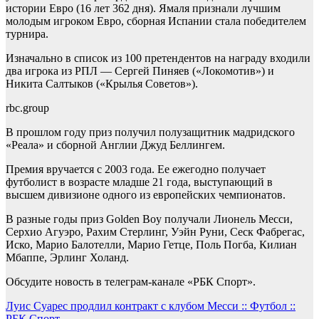
истории Евро (16 лет 362 дня). Ямаля признали лучшим
молодым игроком Евро, сборная Испании стала победителем
турнира.
Изначально в список из 100 претендентов на награду входили
два игрока из РПЛ — Сергей Пиняев («Локомотив») и
Никита Салтыков («Крылья Советов»).
rbc.group
В прошлом году приз получил полузащитник мадридского
«Реала» и сборной Англии Джуд Беллингем.
Премия вручается с 2003 года. Ее ежегодно получает
футболист в возрасте младше 21 года, выступающий в
высшем дивизионе одного из европейских чемпионатов.
В разные годы приз Golden Boy получали Лионель Месси,
Серхио Агуэро, Рахим Стерлинг, Уэйн Руни, Сеск Фабрегас,
Иско, Марио Балотелли, Марио Гетце, Поль Погба, Килиан
Мбаппе, Эрлинг Холанд.
Обсудите новость в телеграм-канале «РБК Спорт».
Навигация
Луис Суарес продлил контракт с клубом Месси :: Футбол ::
РБК Спорт