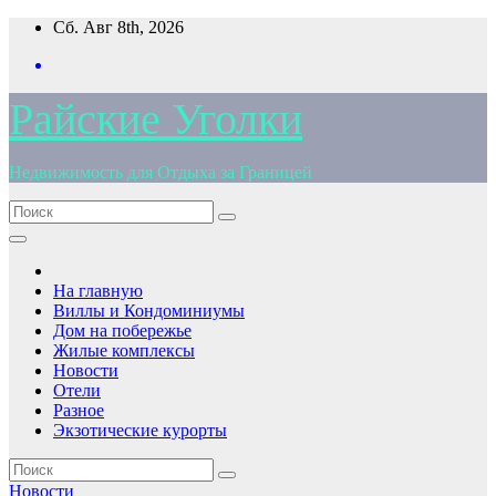
Перейти
Сб. Авг 8th, 2026
к
содержимому
Райские Уголки
Недвижимость для Отдыха за Границей
На главную
Виллы и Кондоминиумы
Дом на побережье
Жилые комплексы
Новости
Отели
Разное
Экзотические курорты
Новости