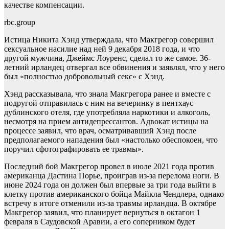
качестве компенсации.
rbc.group
Истица Никита Хэнд утверждала, что Макгрегор совершил
сексуальное насилие над ней 9 декабря 2018 года, и что
другой мужчина, Джеймс Лоуренс, сделал то же самое. 36-
летний ирландец отвергал все обвинения и заявлял, что у него
был «полностью добровольный секс» с Хэнд.
Хэнд рассказывала, что знала Макгрегора ранее и вместе с
подругой отправилась с ним на вечеринку в пентхаус
дублинского отеля, где употребляла наркотики и алкоголь,
несмотря на прием антидепрессантов. Адвокат истицы на
процессе заявил, что врач, осматривавший Хэнд после
предполагаемого нападения был «настолько обеспокоен, что
поручил сфотографировать ее травмы».
Последний бой Макгрегор провел в июле 2021 года против
американца Дастина Порье, проиграв из-за перелома ноги. В
июне 2024 года он должен был впервые за три года выйти в
клетку против американского бойца Майкла Чендлера, однако
встречу в итоге отменили из-за травмы ирландца. В октябре
Макгрегор заявил, что планирует вернуться в октагон 1
февраля в Саудовской Аравии, а его соперником будет