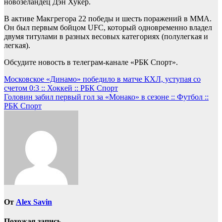
новозеландец Дэн Хукер.
В активе Макгрегора 22 победы и шесть поражений в ММА.
Он был первым бойцом UFC, который одновременно владел
двумя титулами в разных весовых категориях (полулегкая и
легкая).
Обсудите новость в телеграм-канале «РБК Спорт».
Навигация
Московское «Динамо» победило в матче КХЛ, уступая со
счетом 0:3 :: Хоккей :: РБК Спорт
по
Головин забил первый гол за «Монако» в сезоне :: Футбол ::
записям
РБК Спорт
От
Alex Savin
Похожая запись