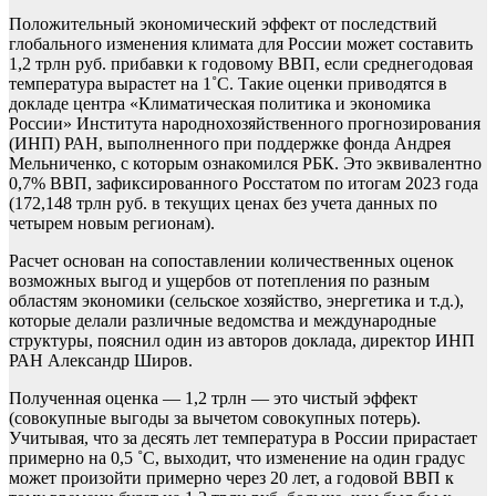
Положительный экономический эффект от последствий
глобального изменения климата для России может составить
1,2 трлн руб. прибавки к годовому ВВП, если среднегодовая
температура вырастет на 1˚С. Такие оценки приводятся в
докладе центра «Климатическая политика и экономика
России» Института народнохозяйственного прогнозирования
(ИНП) РАН, выполненного при поддержке фонда Андрея
Мельниченко, с которым ознакомился РБК. Это эквивалентно
0,7% ВВП, зафиксированного Росстатом по итогам 2023 года
(172,148 трлн руб. в текущих ценах без учета данных по
четырем новым регионам).
Расчет основан на сопоставлении количественных оценок
возможных выгод и ущербов от потепления по разным
областям экономики (сельское хозяйство, энергетика и т.д.),
которые делали различные ведомства и международные
структуры, пояснил один из авторов доклада, директор ИНП
РАН Александр Широв.
Полученная оценка — 1,2 трлн — это чистый эффект
(совокупные выгоды за вычетом совокупных потерь).
Учитывая, что за десять лет температура в России прирастает
примерно на 0,5 ˚С, выходит, что изменение на один градус
может произойти примерно через 20 лет, а годовой ВВП к