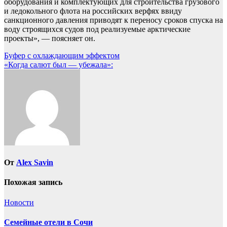
оборудования и комплектующих для строительства грузового
и ледокольного флота на российских верфях ввиду
санкционного давления приводят к переносу сроков спуска на
воду строящихся судов под реализуемые арктические
проекты», — поясняет он.
Навигация
Буфер с охлаждающим эффектом
«Когда салют был — убежала»:
по
записям
От
Alex Savin
Похожая запись
Новости
Семейные отели в Сочи