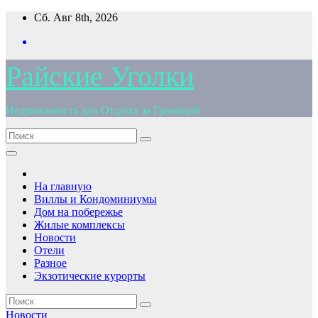
Перейти
Сб. Авг 8th, 2026
к
содержимому
Райские Уголки
Недвижимость для Отдыха за Границей
На главную
Виллы и Кондоминиумы
Дом на побережье
Жилые комплексы
Новости
Отели
Разное
Экзотические курорты
Новости