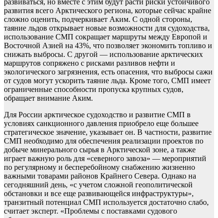
развиваться, но вместе с этим будут расти риски устойчивого
развития всего Арктического региона, которые сейчас крайне
сложно оценить, подчеркивает Аким. С одной стороны,
таяние льдов открывает новые возможности для судоходства,
использование СМП сокращает маршруты между Европой и
Восточной Азией на 43%, что позволяет экономить топливо и
снижать выбросы. С другой — использование арктических
маршрутов сопряжено с рисками разливов нефти и
экологического загрязнения, есть опасения, что выбросы сажи
от судов могут ускорить таяние льда. Кроме того, СМП имеет
ограниченные способности пропуска крупных судов,
обращает внимание Аким.
Для России арктическое судоходство и развитие СМП в
условиях санкционного давления приобрело еще большее
стратегическое значение, указывает он. В частности, развитие
СМП необходимо для обеспечения реализации проектов по
добыче минерального сырья в Арктической зоне, а также
играет важную роль для «северного завоза» — мероприятий
по регулярному и бесперебойному снабжению жизненно
важными товарами районов Крайнего Севера. Однако на
сегодняшний день, «с учетом сложной геополитической
обстановки и все еще развивающейся инфраструктуры»,
транзитный потенциал СМП используется достаточно слабо,
считает эксперт. «Проблемы с поставками судового