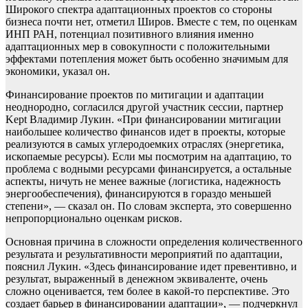
Широкого спектра адаптационных проектов со стороны
бизнеса почти нет, отметил Широв. Вместе с тем, по оценкам
ИНП РАН, потенциал позитивного влияния именно
адаптационных мер в совокупности с положительными
эффектами потепления может быть особенно значимым для
экономики, указал он.
Финансирование проектов по митигации и адаптации
неоднородно, согласился другой участник сессии, партнер
Kept Владимир Лукин. «При финансировании митигации
наибольшее количество финансов идет в проекты, которые
реализуются в самых углеродоемких отраслях (энергетика,
ископаемые ресурсы). Если мы посмотрим на адаптацию, то
проблема с водными ресурсами финансируется, а остальные
аспекты, ничуть не менее важные (логистика, надежность
энергообеспечения), финансируются в гораздо меньшей
степени», — сказал он. По словам эксперта, это совершенно
непропорционально оценкам рисков.
Основная причина в сложности определения количественного
результата и результативности мероприятий по адаптации,
пояснил Лукин. «Здесь финансирование идет превентивно, и
результат, выраженный в денежном эквиваленте, очень
сложно оценивается, тем более в какой-то перспективе. Это
создает барьер в финансировании адаптации», — подчеркнул