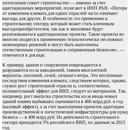
потепления станет строительство — именно за счет
адаптационных мероприятий, полагают в ИНП РАН. «Потери
от изменения климата для одних отраслей часто означают
выгоды для других. В особенности это применимо к
строительному сектору, который может стать ключевым
выгодоприобретателем, так как в экономике будут
реализовываться адаптационные проекты. Такие проекты во
многом сводятся к применению технологически несложных
инженерных решений и могут быть выполнены
отечественным строительным и сопряженным бизнесом», —
отмечается в докладе.
К примеру, здания и сооружения повреждаются и
разрушаются из-за наводнений, таяния многолетней
мерзлоты, оползней, селей, сильного ветра. Это негативные
последствия изменения климата, следствием которых, однако,
служит рост строительной отрасли и, соответственно,
положительный эффект для ВВП, следует из материалов. Так,
например, рост выпуска строительства из-за ввода новых
зданий взамен выбывших оценивается в 466 млрд руб. в год
(валовый эффект), а за счет выполнения проектов адаптации
производственной и логистической инфраструктуры для нужд
бизнеса — в 408 млрд руб. На деятельность строительного
сектора приходится 5% российского ВВП, по данным за 2023
год.