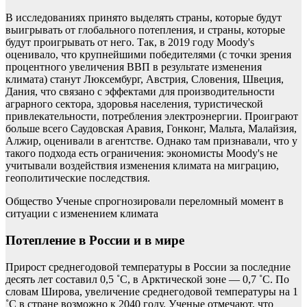
В исследованиях принято выделять страны, которые будут
выигрывать от глобального потепления, и страны, которые
будут проигрывать от него. Так, в 2019 году Moody's
оценивало, что крупнейшими победителями (с точки зрения
процентного увеличения ВВП в результате изменения
климата) станут Люксембург, Австрия, Словения, Швеция,
Дания, что связано с эффектами для производительности
аграрного сектора, здоровья населения, туристической
привлекательности, потребления электроэнергии. Проиграют
больше всего Саудовская Аравия, Гонконг, Мальта, Малайзия,
Алжир, оценивали в агентстве. Однако там признавали, что у
такого подхода есть ограничения: экономисты Moody's не
учитывали воздействия изменения климата на миграцию,
геополитические последствия.
Общество
Ученые спрогнозировали переломный момент в
ситуации с изменением климата
Потепление в России и в мире
Прирост среднегодовой температуры в России за последние
десять лет составил 0,5 ˚С, в Арктической зоне — 0,7 ˚С. По
словам Широва, увеличение среднегодовой температуры на 1
˚С в стране возможно к 2040 году. Ученые отмечают, что