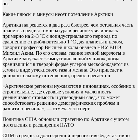
он.
Какие плюсы и минусы несет потепление Арктики
Арктика нагревается в два раза быстрее, чем остальная часть
планеты: средняя температура в регионе увеличилась
примерно на 2–3 ˚С с доиндустриального периода по
сравнению с приблизительно 1 ˚С для планеты в целом,
говорит профессор Высшей школы бизнеса НИУ ВШЭ
Михаил Аким. По его словам, таяние вечной мерзлоты в
Арктике запускает «самоусиливающийся цикл», когда
хранившийся в твердой форме углерод высвобождается из
земли в виде углекислого газа и метана. Это приведет к
дополнительному потеплению, предостерегает он.
«Арктические регионы нуждаются в инновациях, особенно в
строительстве, где суровые условия и удаленность
увеличивают стоимость и углеродный след, что может
способствовать решению демографических проблем и
развитию региона», — отмечает эксперт.
Политика
США обновили стратегию по Арктике с учетом
потепления и расширения НАТО
СПМ в средне- и долгосрочной перспективе будет активно