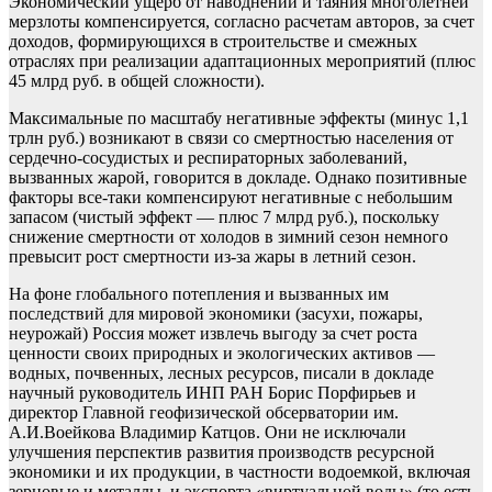
Экономический ущерб от наводнений и таяния многолетней
мерзлоты компенсируется, согласно расчетам авторов, за счет
доходов, формирующихся в строительстве и смежных
отраслях при реализации адаптационных мероприятий (плюс
45 млрд руб. в общей сложности).
Максимальные по масштабу негативные эффекты (минус 1,1
трлн руб.) возникают в связи со смертностью населения от
сердечно-сосудистых и респираторных заболеваний,
вызванных жарой, говорится в докладе. Однако позитивные
факторы все-таки компенсируют негативные с небольшим
запасом (чистый эффект — плюс 7 млрд руб.), поскольку
снижение смертности от холодов в зимний сезон немного
превысит рост смертности из-за жары в летний сезон.
На фоне глобального потепления и вызванных им
последствий для мировой экономики (засухи, пожары,
неурожай) Россия может извлечь выгоду за счет роста
ценности своих природных и экологических активов —
водных, почвенных, лесных ресурсов, писали в докладе
научный руководитель ИНП РАН Борис Порфирьев и
директор Главной геофизической обсерватории им.
А.И.Воейкова Владимир Катцов. Они не исключали
улучшения перспектив развития производств ресурсной
экономики и их продукции, в частности водоемкой, включая
зерновые и металлы, и экспорта «виртуальной воды» (то есть