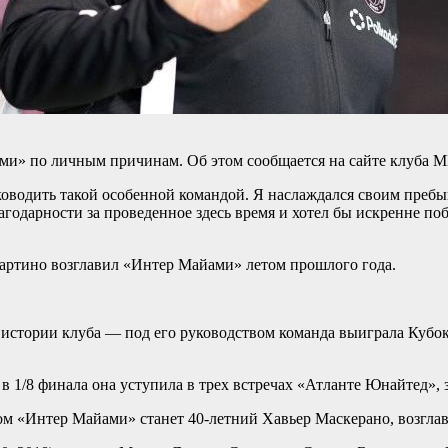
ми» по личным причинам. Об этом сообщается на сайте клуба M
уководить такой особенной командой. Я наслаждался своим пре
годарности за проведенное здесь время и хотел бы искренне поб
ртино возглавил «Интер Майами» летом прошлого года.
стории клуба — под его руководством команда выиграла Кубок 
 1/8 финала она уступила в трех встречах «Атланте Юнайтед»,
ом «Интер Майами» станет 40-летний Хавьер Маскерано, возг