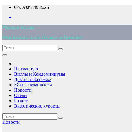
Перейти
Сб. Авг 8th, 2026
к
содержимому
Райские Уголки
Недвижимость для Отдыха за Границей
На главную
Виллы и Кондоминиумы
Дом на побережье
Жилые комплексы
Новости
Отели
Разное
Экзотические курорты
Новости