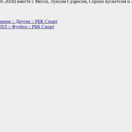
10–2018) вместе с Месси, Луисом Суаресом, Серхио Бускетсом и
ропе :: Другие :: РБК Спорт
ПЛ :: Футбол :: РБК Спорт