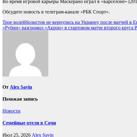
Во время игровой карьеры Маскерано играл в «Барселоне» (20
Обсудите новость в телеграм-канале «РБК Спорт».
Навигация
Трое волейболистов не вернулись на Украину после матчей в Ев
«Рубин» разгромил «Акрон» в стартовом матче второго круга Р
по
записям
От
Alex Savin
Похожая запись
Новости
Семейные отели в Сочи
Июл 25, 2026
Alex Savin