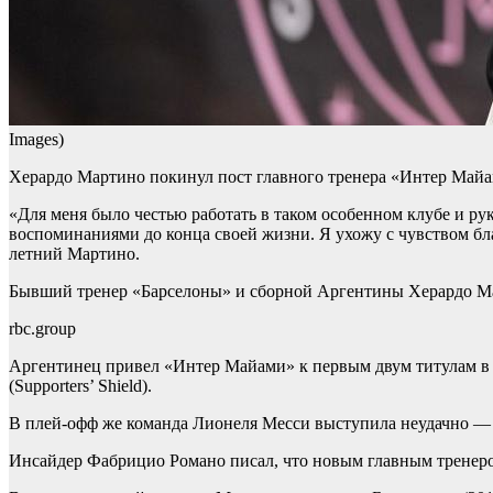
Images)
Херардо Мартино покинул пост главного тренера «Интер Майа
«Для меня было честью работать в таком особенном клубе и р
воспоминаниями до конца своей жизни. Я ухожу с чувством бла
летний Мартино.
Бывший тренер «Барселоны» и сборной Аргентины Херардо Ма
rbc.group
Аргентинец привел «Интер Майами» к первым двум титулам в и
(Supporters’ Shield).
В плей-офф же команда Лионеля Месси выступила неудачно — в
Инсайдер Фабрицио Романо писал, что новым главным тренер