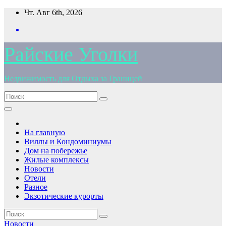
Перейти
Чт. Авг 6th, 2026
к
содержимому
Райские Уголки
Недвижимость для Отдыха за Границей
На главную
Виллы и Кондоминиумы
Дом на побережье
Жилые комплексы
Новости
Отели
Разное
Экзотические курорты
Новости