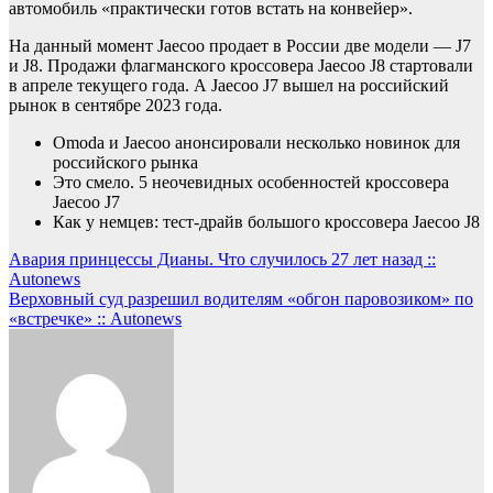
автомобиль «практически готов встать на конвейер».
На данный момент Jaecoo продает в России две модели — J7
и J8. Продажи флагманского кроссовера Jaecoo J8 стартовали
в апреле текущего года. А Jaecoo J7 вышел на российский
рынок в сентябре 2023 года.
Omoda и Jaecoo анонсировали несколько новинок для
российского рынка
Это смело. 5 неочевидных особенностей кроссовера
Jaecoo J7
Как у немцев: тест-драйв большого кроссовера Jaecoo J8
Навигация
Авария принцессы Дианы. Что случилось 27 лет назад ::
Autonews
по
Верховный суд разрешил водителям «обгон паровозиком» по
записям
«встречке» :: Autonews