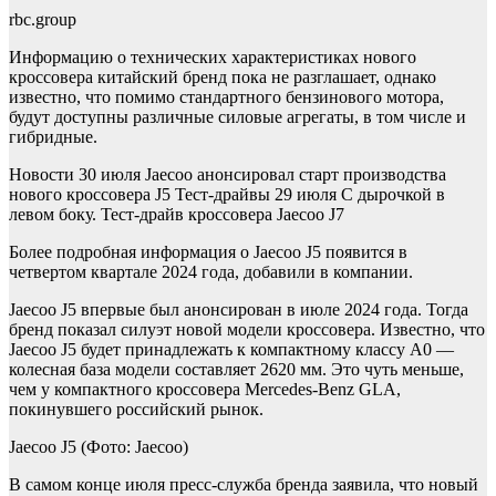
rbc.group
Информацию о технических характеристиках нового
кроссовера китайский бренд пока не разглашает, однако
известно, что помимо стандартного бензинового мотора,
будут доступны различные силовые агрегаты, в том числе и
гибридные.
Новости
30 июля
Jaecoo анонсировал старт производства
нового кроссовера J5
Тест-драйвы
29 июля
С дырочкой в
левом боку. Тест-драйв кроссовера Jaecoo J7
Более подробная информация о Jaecoo J5 появится в
четвертом квартале 2024 года, добавили в компании.
Jaecoo J5 впервые был анонсирован в июле 2024 года. Тогда
бренд показал силуэт новой модели кроссовера. Известно, что
Jaecoo J5 будет принадлежать к компактному классу A0 —
колесная база модели составляет 2620 мм. Это чуть меньше,
чем у компактного кроссовера Mercedes-Benz GLA,
покинувшего российский рынок.
Jaecoo J5
(Фото: Jaecoo)
В самом конце июля пресс-служба бренда заявила, что новый