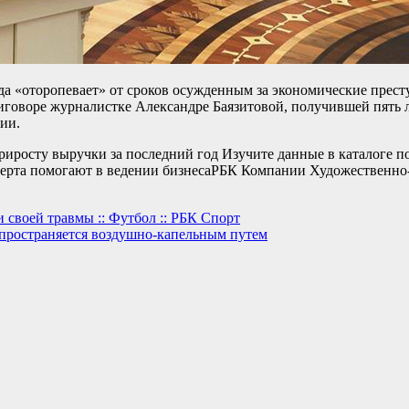
да «оторопевает» от сроков осужденным за экономические прест
приговоре журналистке Александре Баязитовой, получившей пять 
ии.
росту выручки за последний год Изучите данные в каталоге п
перта помогают в ведении бизнеса
РБК Компании Художественно-
 своей травмы :: Футбол :: РБК Спорт
пространяется воздушно-капельным путем