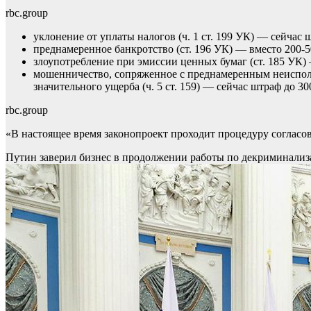
rbc.group
уклонение от уплаты налогов (ч. 1 ст. 199 УК) — сейчас ш
преднамеренное банкротство (ст. 196 УК) — вместо 200-500
злоупотребление при эмиссии ценных бумаг (ст. 185 УК) 
мошенничество, сопряженное с преднамеренным неисполн
значительного ущерба (ч. 5 ст. 159) — сейчас штраф до 30
rbc.group
«В настоящее время законопроект проходит процедуру согласо
Путин заверил бизнес в продолжении работы по декриминализ