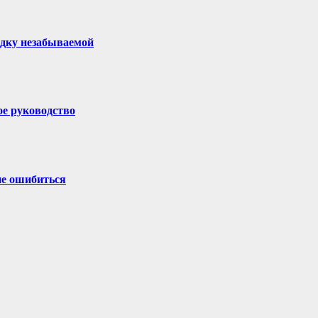
здку незабываемой
ое руководство
не ошибиться