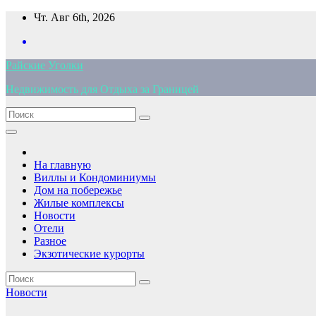
Перейти
Чт. Авг 6th, 2026
к
содержимому
Райские Уголки
Недвижимость для Отдыха за Границей
На главную
Виллы и Кондоминиумы
Дом на побережье
Жилые комплексы
Новости
Отели
Разное
Экзотические курорты
Новости