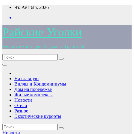
Перейти
Чт. Авг 6th, 2026
к
содержимому
Райские Уголки
Недвижимость для Отдыха за Границей
На главную
Виллы и Кондоминиумы
Дом на побережье
Жилые комплексы
Новости
Отели
Разное
Экзотические курорты
Новости