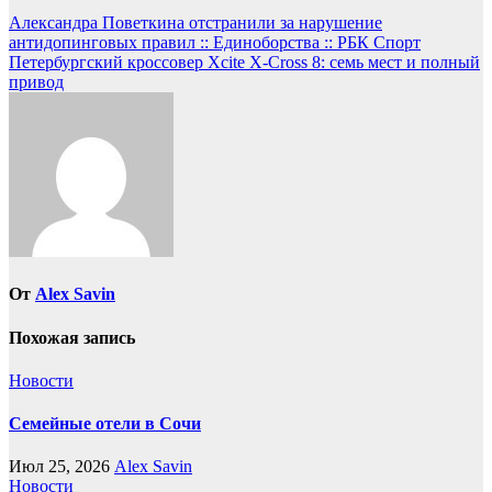
Навигация
Александра Поветкина отстранили за нарушение
антидопинговых правил :: Единоборства :: РБК Спорт
по
Петербургский кроссовер Xcite X-Cross 8: семь мест и полный
записям
привод
От
Alex Savin
Похожая запись
Новости
Семейные отели в Сочи
Июл 25, 2026
Alex Savin
Новости