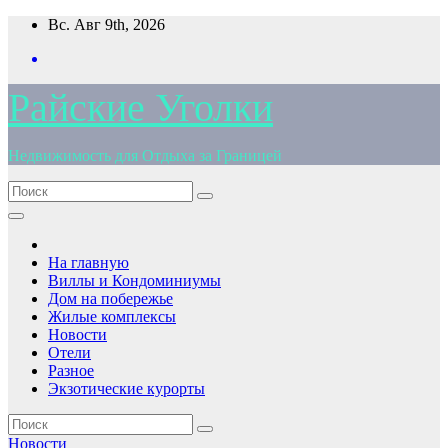
Перейти
Вс. Авг 9th, 2026
к
содержимому
Райские Уголки
Недвижимость для Отдыха за Границей
На главную
Виллы и Кондоминиумы
Дом на побережье
Жилые комплексы
Новости
Отели
Разное
Экзотические курорты
Новости