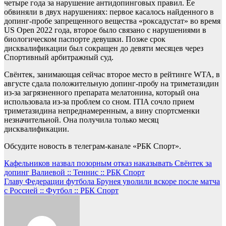
четыре года за нарушение антидопинговых правил. Ее
обвиняли в двух нарушениях: первое касалось найденного в
допинг-пробе запрещенного вещества «роксадустат» во время
US Open 2022 года, второе было связано с нарушениями в
биологическом паспорте девушки. Позже срок
дисквалификации был сокращен до девяти месяцев через
Спортивный арбитражный суд.
Свёнтек, занимающая сейчас второе место в рейтинге WTA, в
августе сдала положительную допинг-пробу на триметазидин
из-за загрязненного препарата мелатонина, который она
использовала из-за проблем со сном. ITIA сочло прием
триметазидина непреднамеренным, а вину спортсменки
незначительной. Она получила только месяц
дисквалификации.
Обсудите новость в телеграм-канале «РБК Спорт».
Навигация
Кафельников назвал позорным отказ наказывать Свёнтек за
допинг Валиевой :: Теннис :: РБК Спорт
по
Главу Федерации футбола Брунея уволили вскоре после матча
записям
с Россией :: Футбол :: РБК Спорт