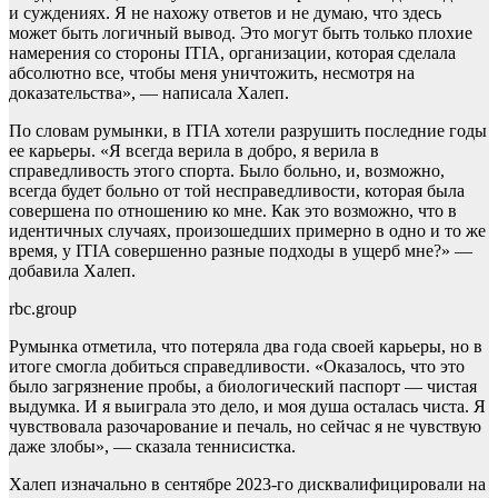
и суждениях. Я не нахожу ответов и не думаю, что здесь
может быть логичный вывод. Это могут быть только плохие
намерения со стороны ITIA, организации, которая сделала
абсолютно все, чтобы меня уничтожить, несмотря на
доказательства», — написала Халеп.
По словам румынки, в ITIA хотели разрушить последние годы
ее карьеры. «Я всегда верила в добро, я верила в
справедливость этого спорта. Было больно, и, возможно,
всегда будет больно от той несправедливости, которая была
совершена по отношению ко мне. Как это возможно, что в
идентичных случаях, произошедших примерно в одно и то же
время, у ITIA совершенно разные подходы в ущерб мне?» —
добавила Халеп.
rbc.group
Румынка отметила, что потеряла два года своей карьеры, но в
итоге смогла добиться справедливости. «Оказалось, что это
было загрязнение пробы, а биологический паспорт — чистая
выдумка. И я выиграла это дело, и моя душа осталась чиста. Я
чувствовала разочарование и печаль, но сейчас я не чувствую
даже злобы», — сказала теннисистка.
Халеп изначально в сентябре 2023-го дисквалифицировали на